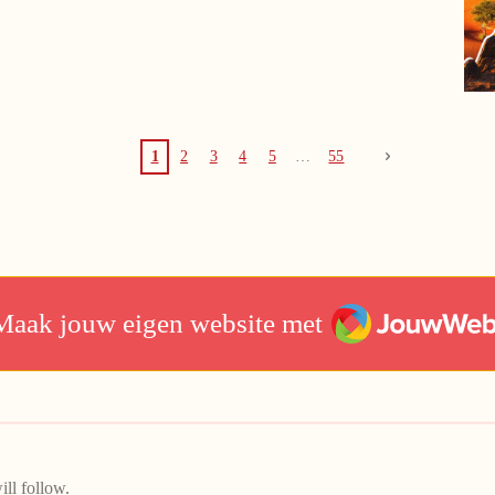
1
2
3
4
5
55
JouwWeb
Maak jouw eigen website met
ll follow.