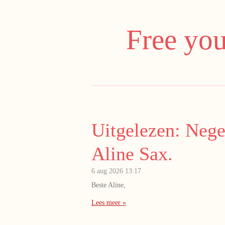
Ga
direct
Free you
naar
de
hoofdinhoud
Uitgelezen: Nege
Aline Sax.
6 aug 2026
13:17
Beste Aline,
Lees meer »