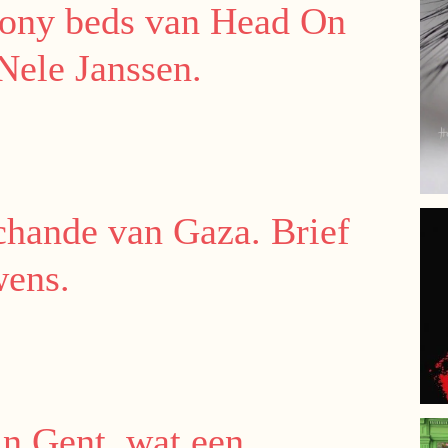
tony beds van Head On
Nele Janssen.
chande van Gaza. Brief
wens.
in Gent, wat een