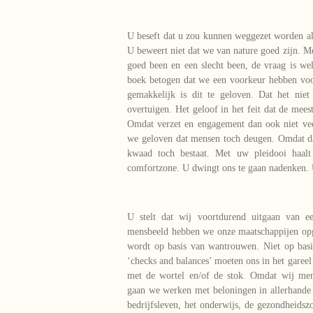
U beseft dat u zou kunnen weggezet worden als 
U beweert niet dat we van nature goed zijn. M
goed been en een slecht been, de vraag is w
boek betogen dat we een voorkeur hebben voor
gemakkelijk is dit te geloven. Dat het nie
overtuigen. Het geloof in het feit dat de mees
Omdat verzet en engagement dan ook niet vee
we geloven dat mensen toch deugen. Omdat 
kwaad toch bestaat. Met uw pleidooi haalt
comfortzone. U dwingt ons te gaan nadenken. 
U stelt dat wij voortdurend uitgaan van e
mensbeeld hebben we onze maatschappijen opg
wordt op basis van wantrouwen. Niet op basi
‘checks and balances’ moeten ons in het garee
met de wortel en/of de stok. Omdat wij men
gaan we werken met beloningen in allerhande
bedrijfsleven, het onderwijs, de gezondheidsz