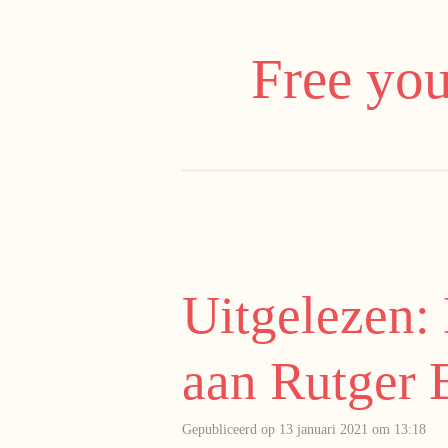
Ga
direct
Free you
naar
de
hoofdinhoud
Uitgelezen:
aan Rutger 
Gepubliceerd op 13 januari 2021 om 13:18