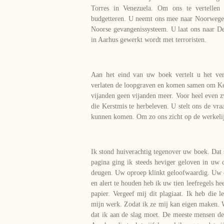
Torres in Venezuela. Om ons te vertellen o
budgetteren. U neemt ons mee naar Noorwege
Noorse gevangenissysteem. U laat ons naar D
in Aarhus gewerkt wordt met terroristen.
Aan het eind van uw boek vertelt u het ve
verlaten de loopgraven en komen samen om Kers
vijanden geen vijanden meer. Voor heel even z
die Kerstmis te herbeleven. U stelt ons de vr
kunnen komen. Om zo ons zicht op de werkeli
Ik stond huiverachtig tegenover uw boek. Dat 
pagina ging ik steeds heviger geloven in uw c
deugen. Uw oproep klinkt geloofwaardig. Uw 
en alert te houden heb ik uw tien leefregels h
papier. Vergeef mij dit plagiaat. Ik heb die 
mijn werk. Zodat ik ze mij kan eigen maken. W
dat ik aan de slag moet. De meeste mensen deu