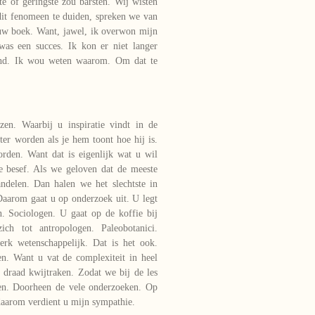
te of geringste zou barsten. Wij wisten
dit fenomeen te duiden, spreken we van
n uw boek. Want, jawel, ik overwon mijn
was een succes. Ik kon er niet langer
vend. Ik wou weten waarom. Om dat te
zen. Waarbij u inspiratie vindt in de
er worden als je hem toont hoe hij is.
den. Want dat is eigenlijk wat u wil
 besef. Als we geloven dat de meeste
ndelen. Dan halen we het slechtste in
Daarom gaat u op onderzoek uit. U legt
n. Sociologen. U gaat op de koffie bij
ich tot antropologen. Paleobotanici.
terk wetenschappelijk. Dat is het ook.
en. Want u vat de complexiteit in heel
draad kwijtraken. Zodat we bij de les
len. Doorheen de vele onderzoeken. Op
 daarom verdient u mijn sympathie.