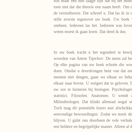
zou maar een dun laagje zijn dat bij het mins
toen niet dat die theorie een naam heeft. Om 
de vernistheorie. Dat schreef u. Dat las ik i
stille aversie tegenover uw boek. Uw boek 
omheen. Iedereen las het. Iedereen was lo
weten moest ik gaan lezen. Dat deed ik dus.
In uw boek tracht u het tegendeel te bewij
woorden van Anton Tsjechov: De mens zal bet
Op elke pagina van uw boek echoën die woor
doen. Omdat u doordrongen bent van dat ene
mensen niet deugen, gaan we elkaar zo beha
elkaar naar boven. U weigert dat te geloven. 
uw oor te luisteren bij biologen. Psychologe
statistici. Filosofen. Anatomen. U wendt z
Milieubiologen. Dat klinkt allemaal nogal s
Toch mag dit potentiële lezers niet afschrikk
eenvoudige bewoordingen. Zodat we nooit de 
blijven. U gidst ons doorheen de vele verha
een heldere en begrijpelijke manier. Alleen al