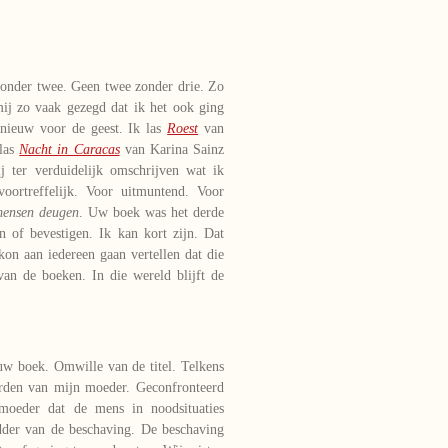
zonder twee. Geen twee zonder drie. Zo
mij zo vaak gezegd dat ik het ook ging
nieuw voor de geest. Ik las
Roest
van
 las
Nacht in Caracas
van Karina Sainz
 ter verduidelijk omschrijven wat ik
oortreffelijk. Voor uitmuntend. Voor
mensen deugen
. Uw boek was het derde
 of bevestigen. Ik kan kort zijn. Dat
on aan iedereen gaan vertellen dat die
van de boeken. In die wereld blijft de
uw boek. Omwille van de titel. Telkens
rden van mijn moeder. Geconfronteerd
oeder dat de mens in noodsituaties
adder van de beschaving. De beschaving