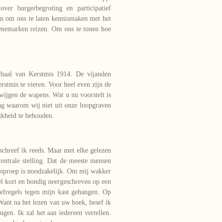
ver burgerbegroting en participatief
n om ons te laten kennismaken met het
enemarken reizen. Om ons te tonen hoe
rhaal van Kerstmis 1914. De vijanden
tmis te vieren. Voor heel even zijn de
wijgen de wapens. Wat u nu voorstelt is
aag waarom wij niet uit onze loopgraven
jkheid te behouden.
schreef ik reeds. Maar met elke gelezen
entrale stelling. Dat de meeste mensen
oproep is noodzakelijk. Om mij wakker
eel kort en bondig neergeschreven op een
leefregels tegen mijn kast gehangen. Op
ant na het lezen van uw boek, besef ik
gen. Ik zal het aan iedereen vertellen.