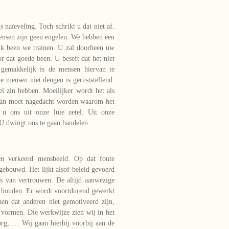
naïeveling. Toch schrikt u dat niet af.
ensen zijn geen engelen. We hebben een
elk been we trainen. U zal doorheen uw
 dat goede been. U beseft dat het niet
t gemakkelijk is de mensen hiervan te
te mensen niet deugen is geruststellend.
l zin hebben. Moeilijker wordt het als
dan moet nagedacht worden waarom het
 u ons uit onze luie zetel. Uit onze
U dwingt ons te gaan handelen.
en verkeerd mensbeeld. Op dat foute
ebouwd. Het lijkt alsof beleid gevoerd
s van vertrouwen. De altijd aanwezige
l houden. Er wordt voortdurend gewerkt
en dat anderen niet gemotiveerd zijn,
 vormen. Die werkwijze zien wij in het
org, … Wij gaan hierbij voorbij aan de