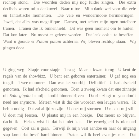
rechtop stond. Die woorden deden mij nog luider zingen. Die extra
decibels waren mijn dankuwel. Naar u toe. Mijn dankuwel voor die vele
en fantastische momenten. Die vele en wondermooie herinneringen.
Jawel, dat alles was magnifique. Dansen, met achter mijn ogen ontelbare
tranen. Tranen die ik binnenhield. Dit was geen moment om te huilen.
Dat kon later. Nu moest er gefeest worden. Dat leek ook u te beseffen.
Want u gooide er
Putain putain
achterna. Wij bleven rechtop staan. Wij
gingen door.
U ging weg. Stapje voor stapje. Traag. Maar u kwam terug. U kent de
regels van de showbizz. U bent een geboren entertainer. U gaf nog een
toegift. Twee nummers. Dan was het voorbij. Definitief. U had afscheid
genomen. Ik had afscheid genomen. Toen u zweeg kwam dat ene zinnetje
uit
Solo gigolo
in mijn hoofd binnendrijven. Daarin zingt u: you don’t
need me anymore. Meteen wist ik dat die woorden een leugen waren. Ik
heb u nodig. Dat zal altijd zo zijn. U doet mij stormen. U maakt mij stil.
U doet mij feesten. U plaatst mij in een hoekje. Dat moest zo blijven,
dacht ik. Helaas wist ik dat het niet kan. De eeuwigheid is niemand
gegeven. Ooit zal u gaan. Terwijl ik mijn vest aandoe en naar de uitgang
stap komt dat besef hard binnen. Praten wil ik heel eventjes niet. Dat