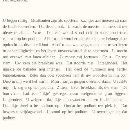
Dat begreep ik.
U begon rustig. Muzikanten zijn als sporters. Zachtjes aan moeten zij naar
de finale toewerken. Dat deed u ook. U bracht de meeste nummers uit uw
nieuwste album,
Vivre
. Dat ene woord stond ook in rode neonletters
centraal op het podium. Alsof u ons wou herinneren aan onze belangrijkste
opdracht op deze aardkloot. Alsof u ons wou zeggen ons niet te verliezen
in onbenulligheden en het leven onvoorwaardelijk te omarmen. Ik mocht
mij evenwel niet laten afleiden. Ik moest mij focussen. Op u. Op uw
stem. Uw stem die breekbaar was. Dat stoorde niet. Integendeel. Het
maakte de ballades nog intenser. Het deed de nummers nog harder
binnenkomen. Beter dan ooit voorheen nam ik uw woorden in mij op.
Diep in mij werd het warm. Mijn haartjes gingen overeind staan. U raakte
mij. Ik zag u op het podium. Zitten. Even breekbaar als uw stem. De
bon-vivant had een ‘tikje’ gekregen maar weigerde te gaan liggen.
Integendeel. U weigerde dat tikje te aanvaarden als een finale uppercut.
Dat tikje dreef u het podium op. Omdat het podium uw plek is. Dat
bewees u vrijdagavond. U stond op het podium. U overtuigde op dat
podium.