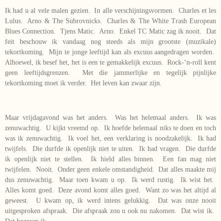
Ik had u al vele malen gezien. In alle verschijningsvormen. Charles et les
Lulus. Arno & The Subrovnicks. Charles & The White Trash European
Blues Connection. Tjens Matic. Arno. Enkel TC Matic zag ik nooit. Dat
feit beschouw ik vandaag nog steeds als mijn grootste (muzikale)
tekortkoming. Mijn te jonge leeftijd kan als excuus aangedragen worden.
Alhoewel, ik besef het, het is een te gemakkelijk excuus. Rock-‘n-roll kent
geen leeftijdsgrenzen. Met die jammerlijke en tegelijk pijnlijke
tekortkoming moet ik verder. Het leven kan zwaar zijn.
Maar vrijdagavond was het anders. Was het helemaal anders. Ik was
zenuwachtig. U kijkt vreemd op. Ik hoefde helemaal niks te doen en toch
was ik zenuwachtig. Ik voel het, een verklaring is noodzakelijk. Ik had
twijfels. Die durfde ik openlijk niet te uiten. Ik had vragen. Die durfde
ik openlijk niet te stellen. Ik hield alles binnen. Een fan mag niet
twijfelen. Nooit. Onder geen enkele omstandigheid. Dat alles maakte mij
dus zenuwachtig. Maar toen kwam u op. Ik werd rustig. Ik wist het.
Alles komt goed. Deze avond komt alles goed. Want zo was het altijd al
geweest. U kwam op, ik werd intens gelukkig. Dat was onze nooit
uitgesproken afspraak. Die afspraak zou u ook nu nakomen. Dat wist ik.