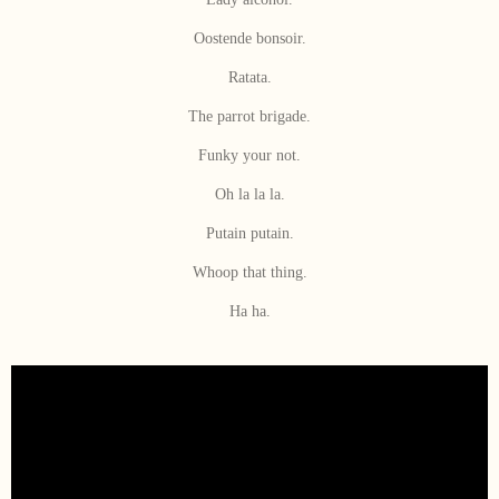
Oostende bonsoir.
Ratata.
The parrot brigade.
Funky your not.
Oh la la la.
Putain putain.
Whoop that thing.
Ha ha.