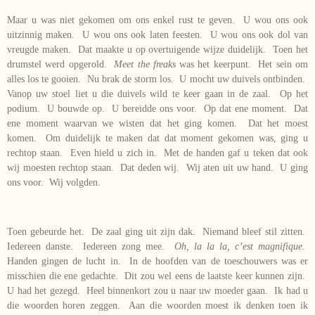
Maar u was niet gekomen om ons enkel rust te geven. U wou ons ook
uitzinnig maken. U wou ons ook laten feesten. U wou ons ook dol van
vreugde maken. Dat maakte u op overtuigende wijze duidelijk. Toen het
drumstel werd opgerold.
Meet the freaks
was het keerpunt. Het sein om
alles los te gooien. Nu brak de storm los. U mocht uw duivels ontbinden.
Vanop uw stoel liet u die duivels wild te keer gaan in de zaal. Op het
podium. U bouwde op. U bereidde ons voor. Op dat ene moment. Dat
ene moment waarvan we wisten dat het ging komen. Dat het moest
komen. Om duidelijk te maken dat dat moment gekomen was, ging u
rechtop staan. Even hield u zich in. Met de handen gaf u teken dat ook
wij moesten rechtop staan. Dat deden wij. Wij aten uit uw hand. U ging
ons voor. Wij volgden.
Toen gebeurde het. De zaal ging uit zijn dak. Niemand bleef stil zitten.
Iedereen danste. Iedereen zong mee.
Oh, la la la, c’est magnifique
.
Handen gingen de lucht in. In de hoofden van de toeschouwers was er
misschien die ene gedachte. Dit zou wel eens de laatste keer kunnen zijn.
U had het gezegd. Heel binnenkort zou u naar uw moeder gaan. Ik had u
die woorden horen zeggen. Aan die woorden moest ik denken toen ik