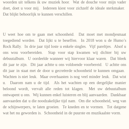
woorden uit telkens ik uw muziek hoor. Wat de douche voor mijn vader
doet, doet u voor mij. Iedereen kiest voor zichzelf de ideale sterkmaker.
Dat blijkt behoorlijk te kunnen verschillen.
U weet hoe om te gaan met schoonheid. Dat moet met mondjesmaat
toegediend worden. Dat lijkt u te beseffen. In 2018 won u de Humo’s
Rock Rally. In drie jaar tijd loste u enkele singles. Vijf pareltjes. Alsof u
ons wou voorbereiden. Stap voor stap kwamen wij dichter bij uw
debuutalbum. U oordeelde wanneer wij hiervoor klaar waren. Dat bleek
dit jaar te zijn. Dit jaar achtte u ons voldoende voorbereid. U achtte ons
dit jaar in staat met de door u gecreëerde schoonheid te kunnen omgaan.
Wachten is niet leuk. Maar overhaasten is nog veel minder leuk. Dat wist
u. Daarom nam u de tijd. Als het wachten op een dergelijke manier
beloond wordt, vervalt alle reden tot klagen. Met uw debuutalbum
ontwapent u ons. Wij kunnen enkel luisteren en blij aanvaarden. Dankbaar
aanvaarden dat u die noodzakelijke tijd nam. Om die schoonheid, weg van
de schijnwerpers, te laten groeien. Te kneden en te vormen. Tot datgene
wat het nu geworden is. Schoonheid in de puurste en muzikaalste vorm.