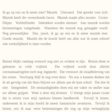
Ik ga op reis en ik neem mee? Muziek. Uiteraard. Dat spreekt voor zich.
Muziek heeft die versterkende factor. Muziek maakt alles mooier. Groter.
Dieper. Verbluffender. Indrukken worden intenser. Aan muziek worden
herinneringen vastgehaakt. Waardoor die muziek nog gelaagder wordt.
Nog persoonlijker. Dus, jawel, ik ga op reis en ik neem muziek mee.
Goede muziek. Muziek die de kracht heeft om alles wat ik zonet schreef
ook werkelijkheid te laten worden.
Reizen blijkt vandaag evenwel nog niet zo evident te zijn. Reizen dient te
gebeuren in volle vrijheid. Die vrijheid wordt door allerlei
coronamaatregelen toch nog ingeperkt. Dat verstoort de totaalbeleving van
het reizen. Voorlopig blijf ik nog even thuis. Nu zou u kunnen denken dat
ik als gevolg van dat thuis blijven uw album aan de kant schuif. Dat doe ik
niet. Integendeel. De omstandigheden doen mij net vaker en sneller naar
uw album grijpen. Want u doet mij dromen. U brengt mijn passie (want
dat is reizen voor mij) opnieuw binnen handbereik. Terwijl ik luister,
onderneem ik in mijn hoofd de meest fantastische avonturen. Terwijl ik
luister, reis ik naar verre bestemmingen die nog op mijn verlanglijstje