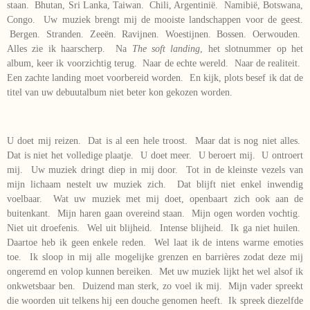
staan. Bhutan, Sri Lanka, Taiwan. Chili, Argentinië. Namibië, Botswana,
Congo. Uw muziek brengt mij de mooiste landschappen voor de geest.
Bergen. Stranden. Zeeën. Ravijnen. Woestijnen. Bossen. Oerwouden.
Alles zie ik haarscherp. Na
The soft landing
, het slotnummer op het
album, keer ik voorzichtig terug. Naar de echte wereld. Naar de realiteit.
Een zachte landing moet voorbereid worden. En kijk, plots besef ik dat de
titel van uw debuutalbum niet beter kon gekozen worden.
U doet mij reizen. Dat is al een hele troost. Maar dat is nog niet alles.
Dat is niet het volledige plaatje. U doet meer. U beroert mij. U ontroert
mij. Uw muziek dringt diep in mij door. Tot in de kleinste vezels van
mijn lichaam nestelt uw muziek zich. Dat blijft niet enkel inwendig
voelbaar. Wat uw muziek met mij doet, openbaart zich ook aan de
buitenkant. Mijn haren gaan overeind staan. Mijn ogen worden vochtig.
Niet uit droefenis. Wel uit blijheid. Intense blijheid. Ik ga niet huilen.
Daartoe heb ik geen enkele reden. Wel laat ik de intens warme emoties
toe. Ik sloop in mij alle mogelijke grenzen en barrières zodat deze mij
ongeremd en volop kunnen bereiken. Met uw muziek lijkt het wel alsof ik
onkwetsbaar ben. Duizend man sterk, zo voel ik mij. Mijn vader spreekt
die woorden uit telkens hij een douche genomen heeft. Ik spreek diezelfde