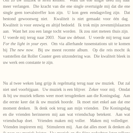
Om zo uw muziek te leren kennen. Want die ene single deed mij naar
meer verlangen. Die kracht van die ene single overtuigde mij dat die ene
single geen toevalstreffer kon zijn. U kon geen eendagsvlieg zijn. Dat
bestond gewoonweg niet. Kwaliteit is niet gemaakt voor één dag.
Kwaliteit is voor eeuwig en altijd bedoeld. Ik trok mijn zevenmijlslaarzen
aan. Want het zou een lange tocht worden. Ik zou niet meteen thuis zijn.
U voerde mij terug naar 2003. Naar uw debuut. U voerde mij terug naar
For the light in your eyes
. Om via allerhande tussenstations uit te komen
bij
The new now
. Bij uw meest recente album. Op die reis mocht ik
vaststellen dat Roller Coaster geen uitzondering was. Die kwaliteit bleek in
uw werk een constante te zijn.
Nu al twee weken lang grijp ik regelmatig terug naar uw muziek. Dat zal
niet snel voorbijgaan. Uw muziek is een blijver. Zeker voor mij. Omdat
ik bij uw muziek telkens weer moet terugdenken aan die Koningsdag. Aan
die eerste keer dat ik uw muziek hoorde. Ik moet niet enkel aan dat ene
moment denken. Ik denk ook terug aan mijn vrienden. Die Koningsdag
en die vrienden herinneren mij aan wat vriendschap betekent. Aan wat
vriendschap doet. Vrienden maken mij voller. Maken mij vollediger.
Vrienden inspireren mij. Stimuleren mij. Aan dat alles moet ik denken als