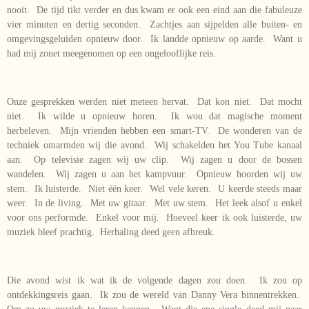
nooit. De tijd tikt verder en dus kwam er ook een eind aan die fabuleuze
vier minuten en dertig seconden. Zachtjes aan sijpelden alle buiten- en
omgevingsgeluiden opnieuw door. Ik landde opnieuw op aarde. Want u
had mij zonet meegenomen op een ongelooflijke reis.
Onze gesprekken werden niet meteen hervat. Dat kon niet. Dat mocht
niet. Ik wilde u opnieuw horen. Ik wou dat magische moment
herbeleven. Mijn vrienden hebben een smart-TV. De wonderen van de
techniek omarmden wij die avond. Wij schakelden het You Tube kanaal
aan. Op televisie zagen wij uw clip. Wij zagen u door de bossen
wandelen. Wij zagen u aan het kampvuur. Opnieuw hoorden wij uw
stem. Ik luisterde. Niet één keer. Wel vele keren. U keerde steeds maar
weer. In de living. Met uw gitaar. Met uw stem. Het leek alsof u enkel
voor ons performde. Enkel voor mij. Hoeveel keer ik ook luisterde, uw
muziek bleef prachtig. Herhaling deed geen afbreuk.
Die avond wist ik wat ik de volgende dagen zou doen. Ik zou op
ontdekkingsreis gaan. Ik zou de wereld van Danny Vera binnentrekken.