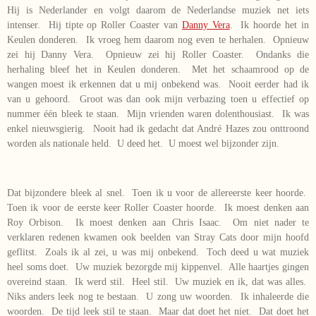
Hij is Nederlander en volgt daarom de Nederlandse muziek net iets
intenser. Hij tipte op Roller Coaster van
Danny Vera
. Ik hoorde het in
Keulen donderen. Ik vroeg hem daarom nog even te herhalen. Opnieuw
zei hij Danny Vera. Opnieuw zei hij Roller Coaster. Ondanks die
herhaling bleef het in Keulen donderen. Met het schaamrood op de
wangen moest ik erkennen dat u mij onbekend was. Nooit eerder had ik
van u gehoord. Groot was dan ook mijn verbazing toen u effectief op
nummer één bleek te staan. Mijn vrienden waren dolenthousiast. Ik was
enkel nieuwsgierig. Nooit had ik gedacht dat André Hazes zou onttroond
worden als nationale held. U deed het. U moest wel bijzonder zijn.
Dat bijzondere bleek al snel. Toen ik u voor de allereerste keer hoorde.
Toen ik voor de eerste keer Roller Coaster hoorde. Ik moest denken aan
Roy Orbison. Ik moest denken aan Chris Isaac. Om niet nader te
verklaren redenen kwamen ook beelden van Stray Cats door mijn hoofd
geflitst. Zoals ik al zei, u was mij onbekend. Toch deed u wat muziek
heel soms doet. Uw muziek bezorgde mij kippenvel. Alle haartjes gingen
overeind staan. Ik werd stil. Heel stil. Uw muziek en ik, dat was alles.
Niks anders leek nog te bestaan. U zong uw woorden. Ik inhaleerde die
woorden. De tijd leek stil te staan. Maar dat doet het niet. Dat doet het