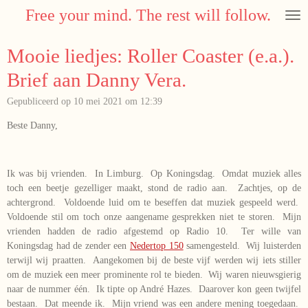
Free your mind. The rest will follow.
Ga
direct
naar
Mooie liedjes: Roller Coaster (e.a.).
de
hoofdinhoud
Brief aan Danny Vera.
Gepubliceerd op 10 mei 2021 om 12:39
Beste Danny,
Ik was bij vrienden. In Limburg. Op Koningsdag. Omdat muziek alles
toch een beetje gezelliger maakt, stond de radio aan. Zachtjes, op de
achtergrond. Voldoende luid om te beseffen dat muziek gespeeld werd.
Voldoende stil om toch onze aangename gesprekken niet te storen. Mijn
vrienden hadden de radio afgestemd op Radio 10. Ter wille van
Koningsdag had de zender een
Nedertop 150
samengesteld. Wij luisterden
terwijl wij praatten. Aangekomen bij de beste vijf werden wij iets stiller
om de muziek een meer prominente rol te bieden. Wij waren nieuwsgierig
naar de nummer één. Ik tipte op André Hazes. Daarover kon geen twijfel
bestaan. Dat meende ik. Mijn vriend was een andere mening toegedaan.