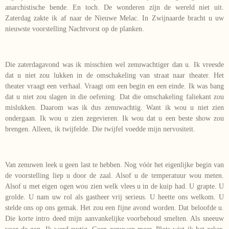
anarchistische bende. En toch. De wonderen zijn de wereld niet uit.
Zaterdag zakte ik af naar de Nieuwe Melac. In Zwijnaarde bracht u uw
nieuwste voorstelling Nachtvorst op de planken.
Die zaterdagavond was ik misschien wel zenuwachtiger dan u. Ik vreesde
dat u niet zou lukken in de omschakeling van straat naar theater. Het
theater vraagt een verhaal. Vraagt om een begin en een einde. Ik was bang
dat u niet zou slagen in die oefening. Dat die omschakeling faliekant zou
mislukken. Daarom was ik dus zenuwachtig. Want ik wou u niet zien
ondergaan. Ik wou u zien zegevieren. Ik wou dat u een beste show zou
brengen. Alleen, ik twijfelde. Die twijfel voedde mijn nervositeit.
Van zenuwen leek u geen last te hebben. Nog vóór het eigenlijke begin van
de voorstelling liep u door de zaal. Alsof u de temperatuur wou meten.
Alsof u met eigen ogen wou zien welk vlees u in de kuip had. U grapte. U
grolde. U nam uw rol als gastheer vrij serieus. U heette ons welkom. U
stelde ons op ons gemak. Het zou een fijne avond worden. Dat beloofde u.
Die korte intro deed mijn aanvankelijke voorbehoud smelten. Als sneeuw