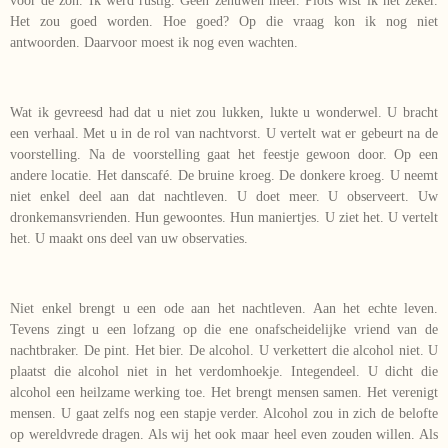
voor de zon. Ik werd rustig. Geen zenuwen meer. Plots wist ik het zeker.
Het zou goed worden. Hoe goed? Op die vraag kon ik nog niet
antwoorden. Daarvoor moest ik nog even wachten.
Wat ik gevreesd had dat u niet zou lukken, lukte u wonderwel. U bracht
een verhaal. Met u in de rol van nachtvorst. U vertelt wat er gebeurt na de
voorstelling. Na de voorstelling gaat het feestje gewoon door. Op een
andere locatie. Het danscafé. De bruine kroeg. De donkere kroeg. U neemt
niet enkel deel aan dat nachtleven. U doet meer. U observeert. Uw
dronkemansvrienden. Hun gewoontes. Hun maniertjes. U ziet het. U vertelt
het. U maakt ons deel van uw observaties.
Niet enkel brengt u een ode aan het nachtleven. Aan het echte leven.
Tevens zingt u een lofzang op die ene onafscheidelijke vriend van de
nachtbraker. De pint. Het bier. De alcohol. U verkettert die alcohol niet. U
plaatst die alcohol niet in het verdomhoekje. Integendeel. U dicht die
alcohol een heilzame werking toe. Het brengt mensen samen. Het verenigt
mensen. U gaat zelfs nog een stapje verder. Alcohol zou in zich de belofte
op wereldvrede dragen. Als wij het ook maar heel even zouden willen. Als