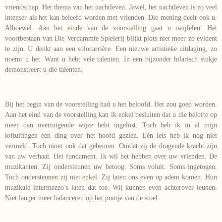
vriendschap. Het thema van het nachtleven. Jawel, het nachtleven is zo veel
intenser als het kan beleefd worden met vrienden. Die mening deelt ook u.
Alhoewel. Aan het einde van de voorstelling gaat u twijfelen. Het
voortbestaan van Die Verdammte Spielerij blijkt plots niet meer zo evident
te zijn. U denkt aan een solocarrière. Een nieuwe artistieke uitdaging, zo
noemt u het. Want u hebt vele talenten. In een bijzonder hilarisch stukje
demonstreert u die talenten.
Bij het begin van de voorstelling had u het beloofd. Het zou goed worden.
Aan het eind van de voorstelling kan ik enkel besluiten dat u die belofte op
meer dan overtuigende wijze hebt ingelost. Toch heb ik in al mijn
loftuitingen één ding over het hoofd gezien. Eén iets heb ik nog niet
vermeld. Toch moet ook dat gebeuren. Omdat zij de dragende kracht zijn
van uw verhaal. Het fundament. Ik wil het hebben over uw vrienden. De
muzikanten. Zij ondersteunen uw betoog. Soms voluit. Soms ingetogen.
Toch ondersteunen zij niet enkel. Zij laten ons even op adem komen. Hun
muzikale intermezzo’s laten dat toe. Wij kunnen even achterover leunen.
Niet langer meer balanceren op het puntje van de stoel.