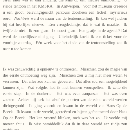
Jaren later was er dan eindelijk die kans op een nieuwe ontmoeting. U
stelde tentoon in het KMSKA. In Antwerpen. Voor het museum creëerde
u één groot, belevingsgericht parcours doorheen een fictief, mysterieus
oord.
Nachtreis
werd de naam van de tentoonstelling. Ik kon wel juichen
bij dat heerlijke nieuws. Een vreugdedansje, dat is wat ik maakte. Ik
twijfelde niet. Ik zou gaan. Ik moest gaan. Een gaatje in de agenda? Dat
werd de moeilijkste uitdaging. Uiteindelijk kocht ik een ticket voor de
voorbije zaterdag. Eén week voor het einde van de tentoonstelling zou ik
naar u toe komen.
Ik was zenuwachtig u opnieuw te ontmoeten. Misschien zou de magie van
die eerste ontmoeting weg zijn. Misschien zou u mij niet meer weten te
verrassen. Dat alles zou kunnen gebeuren. Dat alles zou een mogelijkheid
kunnen zijn. Wat volgde, had ik niet kunnen voorspellen. Ik zette die
eerste stap. In de donkerte. Het was even aanpassen. Het was even
zoeken. Achter mij leek het alsof de poorten van de echte wereld werden
dichtgegooid. Ik ging vooruit en kwam in de wereld van Hans Op de
Beeck. Ik kwam in de wereld, gecreëerd en bijeen gefantaseerd door Hans
Op de Beeck. Het kan vreemd klinken, toch was het zo. Ik voelde mij
meteen thuis. Ik wist onmiddellijk dat ik in deze wereld een tijdje zou