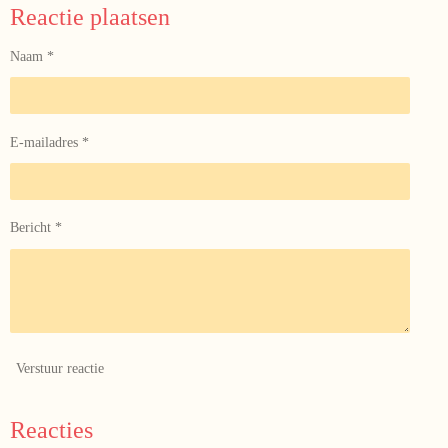
e
l
r
e
Reactie plaatsen
n
e
n
Naam *
E-mailadres *
Bericht *
Verstuur reactie
Reacties