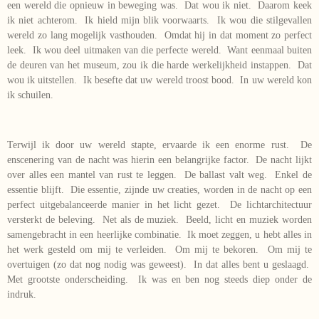
een wereld die opnieuw in beweging was. Dat wou ik niet. Daarom keek
ik niet achterom. Ik hield mijn blik voorwaarts. Ik wou die stilgevallen
wereld zo lang mogelijk vasthouden. Omdat hij in dat moment zo perfect
leek. Ik wou deel uitmaken van die perfecte wereld. Want eenmaal buiten
de deuren van het museum, zou ik die harde werkelijkheid instappen. Dat
wou ik uitstellen. Ik besefte dat uw wereld troost bood. In uw wereld kon
ik schuilen.
Terwijl ik door uw wereld stapte, ervaarde ik een enorme rust. De
enscenering van de nacht was hierin een belangrijke factor. De nacht lijkt
over alles een mantel van rust te leggen. De ballast valt weg. Enkel de
essentie blijft. Die essentie, zijnde uw creaties, worden in de nacht op een
perfect uitgebalanceerde manier in het licht gezet. De lichtarchitectuur
versterkt de beleving. Net als de muziek. Beeld, licht en muziek worden
samengebracht in een heerlijke combinatie. Ik moet zeggen, u hebt alles in
het werk gesteld om mij te verleiden. Om mij te bekoren. Om mij te
overtuigen (zo dat nog nodig was geweest). In dat alles bent u geslaagd.
Met grootste onderscheiding. Ik was en ben nog steeds diep onder de
indruk.