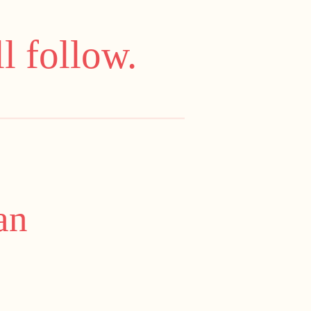
l follow.
an