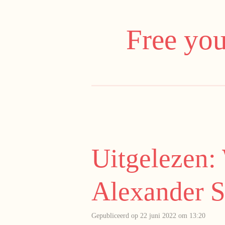
Ga
direct
Free you
naar
de
hoofdinhoud
Uitgelezen: 
Alexander St
Gepubliceerd op 22 juni 2022 om 13:20