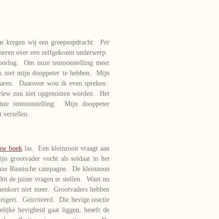
aar kregen wij een groepsopdracht. Per
niseren over een zelfgekozen onderwerp.
oorlog. Om onze tentoonstelling meer
ek met mijn dooppeter te hebben. Mijn
sjaren. Daarover wou ik even spreken.
erview zou niet opgenomen worden. Het
ze tentoonstelling. Mijn dooppeter
 vertellen.
uw boek
las. Een kleinzoon vraagt aan
jn grootvader vocht als soldaat in het
reuze Russische campagne. De kleinzoon
m de juiste vragen te stellen. Want nu
nenkort niet meer. Grootvaders hebben
igert. Geïrriteerd. Die hevige reactie
lijke hevigheid gaat liggen, beseft de