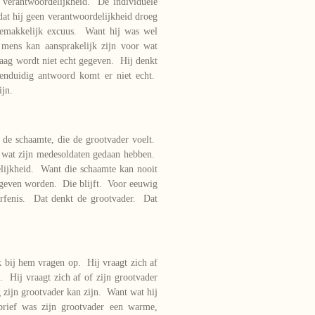
e verantwoordelijkheid. De individuele
dat hij geen verantwoordelijkheid droeg
 gemakkelijk excuus. Want hij was wel
mens kan aansprakelijk zijn voor wat
aag wordt niet echt gegeven. Hij denkt
eenduidig antwoord komt er niet echt.
ijn.
 de schaamte, die de grootvader voelt.
 wat zijn medesoldaten gedaan hebben.
elijkheid. Want die schaamte kan nooit
rgeven worden. Die blijft. Voor eeuwig
 erfenis. Dat denkt de grootvader. Dat
k bij hem vragen op. Hij vraagt zich af
 Hij vraagt zich af of zijn grootvader
 zijn grootvader kan zijn. Want wat hij
brief was zijn grootvader een warme,