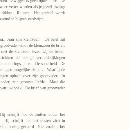
orden. Zwijgen is geen optie meer. De
weer vetter worden als je jezelf dwingt
n dikker. Ruimer. Het verhaal wordt
reind te blijven verdwijnt.
ven. Aan zijn kleinzoon. De brief zal
rootvader vindt de kleinzoon de brief.
met de kleinzoon lezen wij de brief.
stukken de nodige verduidelijkingen
 de naoorlogse jaren. De soberheid. De
n tegen mogelijke risico’s. Waarbij de
ingen ophaalt over zijn grootvader. In
oeder, zijn grootste liefde. Maar die
e van uw boek. De brief van grootvader
ij schrijft hoe de stutten onder het
. Hij schrijft hoe het oosten zich in
echte oorlog gevoerd. Niet zoals in het