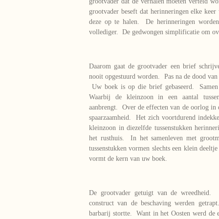
grootvader dat de verhalen moeten verteld w
grootvader beseft dat herinneringen elke keer 
deze op te halen. De herinneringen worde
vollediger. De gedwongen simplificatie om ove
Daarom gaat de grootvader een brief schrij
nooit opgestuurd worden. Pas na de dood van g
Uw boek is op die brief gebaseerd. Samen 
Waarbij de kleinzoon in een aantal tussen
aanbrengt. Over de effecten van de oorlog in
spaarzaamheid. Het zich voortdurend indekke
kleinzoon in diezelfde tussenstukken herinner
het rusthuis. In het samenleven met grootm
tussenstukken vormen slechts een klein deeltj
vormt de kern van uw boek.
De grootvader getuigt van de wreedheid. H
construct van de beschaving werden getrapt
barbarij stortte. Want in het Oosten werd de 