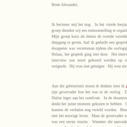
Beste Alexander,
Ik herinner mij het nog. In het vierde leerj
groep dienden wij een tentoonstelling te orga
Mijn groep koos als thema de tweede wereld
diepgang te geven, had ik gedacht een gespr
dooppeter was verzetsman tijdens die oorlog
Helaas, het gesprek ging niet door. Het int
interview zou nooit gehoord worden op on
weigerde. Hij wou niet getuigen. Hij wou niet
Aan die gebeurtenis moest ik denken toen ik
zijn grootvader hoe het was in de oorlog. Zi
Duitse leger aan het oostfront. In de desast
denkt het juiste moment gekozen te hebben. O
kunnen de verhalen nog verteld worden. Bin
niet het eeuwige leven. Maar de grootvader we
was een eerste reactie. Wanneer die aanvanke