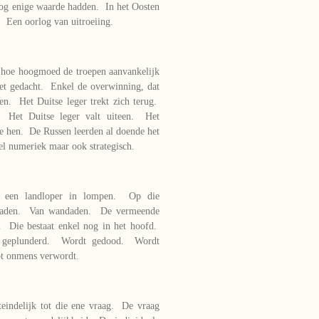
nog enige waarde hadden. In het Oosten
. Een oorlog van uitroeiing.
t hoe hoogmoed de troepen aanvankelijk
et gedacht. Enkel de overwinning, dat
en. Het Duitse leger trekt zich terug.
. Het Duitse leger valt uiteen. Het
e hen. De Russen leerden al doende het
el numeriek maar ook strategisch.
ot een landloper in lompen. Op die
isdaden. Van wandaden. De vermeende
jn. Die bestaat enkel nog in het hoofd.
dt geplunderd. Wordt gedood. Wordt
ot onmens verwordt.
teindelijk tot die ene vraag. De vraag