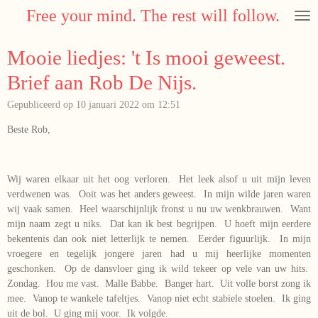
Free your mind. The rest will follow.
Ga
direct
naar
Mooie liedjes: 't Is mooi geweest.
de
hoofdinhoud
Brief aan Rob De Nijs.
Gepubliceerd op 10 januari 2022 om 12:51
Beste Rob,
Wij waren elkaar uit het oog verloren. Het leek alsof u uit mijn leven
verdwenen was. Ooit was het anders geweest. In mijn wilde jaren waren
wij vaak samen. Heel waarschijnlijk fronst u nu uw wenkbrauwen. Want
mijn naam zegt u niks. Dat kan ik best begrijpen. U hoeft mijn eerdere
bekentenis dan ook niet letterlijk te nemen. Eerder figuurlijk. In mijn
vroegere en tegelijk jongere jaren had u mij heerlijke momenten
geschonken. Op de dansvloer ging ik wild tekeer op vele van uw hits.
Zondag. Hou me vast. Malle Babbe. Banger hart. Uit volle borst zong ik
mee. Vanop te wankele tafeltjes. Vanop niet echt stabiele stoelen. Ik ging
uit de bol. U ging mij voor. Ik volgde.