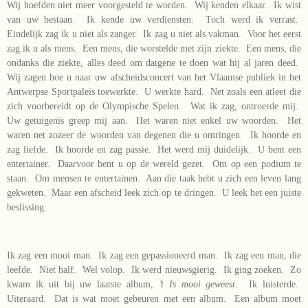
Wij hoefden niet meer voorgesteld te worden. Wij kenden elkaar. Ik wist
van uw bestaan. Ik kende uw verdiensten. Toch werd ik verrast.
Eindelijk zag ik u niet als zanger. Ik zag u niet als vakman. Voor het eerst
zag ik u als mens. Een mens, die worstelde met zijn ziekte. Een mens, die
ondanks die ziekte, alles deed om datgene te doen wat hij al jaren deed.
Wij zagen hoe u naar uw afscheidsconcert van het Vlaamse publiek in het
Antwerpse Sportpaleis toewerkte. U werkte hard. Net zoals een atleet die
zich voorbereidt op de Olympische Spelen. Wat ik zag, ontroerde mij.
Uw getuigenis greep mij aan. Het waren niet enkel uw woorden. Het
waren net zozeer de woorden van degenen die u omringen. Ik hoorde en
zag liefde. Ik hoorde en zag passie. Het werd mij duidelijk. U bent een
entertainer. Daarvoor bent u op de wereld gezet. Om op een podium te
staan. Om mensen te entertainen. Aan die taak hebt u zich een leven lang
gekweten. Maar een afscheid leek zich op te dringen. U leek het een juiste
beslissing.
Ik zag een mooi man. Ik zag een gepassioneerd man. Ik zag een man, die
leefde. Niet half. Wel volop. Ik werd nieuwsgierig. Ik ging zoeken. Zo
kwam ik uit bij uw laatste album,
’t Is mooi geweest
. Ik luisterde.
Uiteraard. Dat is wat moet gebeuren met een album. Een album moet