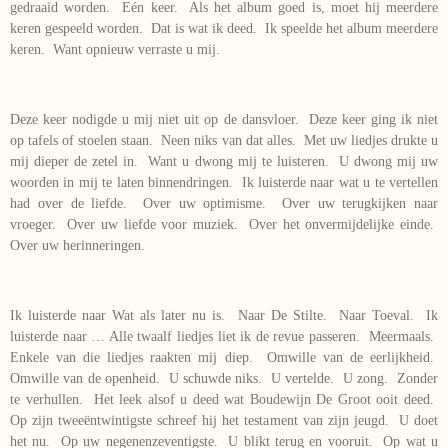
gedraaid worden. Eén keer. Als het album goed is, moet hij meerdere
keren gespeeld worden. Dat is wat ik deed. Ik speelde het album meerdere
keren. Want opnieuw verraste u mij.
Deze keer nodigde u mij niet uit op de dansvloer. Deze keer ging ik niet
op tafels of stoelen staan. Neen niks van dat alles. Met uw liedjes drukte u
mij dieper de zetel in. Want u dwong mij te luisteren. U dwong mij uw
woorden in mij te laten binnendringen. Ik luisterde naar wat u te vertellen
had over de liefde. Over uw optimisme. Over uw terugkijken naar
vroeger. Over uw liefde voor muziek. Over het onvermijdelijke einde.
Over uw herinneringen.
Ik luisterde naar Wat als later nu is. Naar De Stilte. Naar Toeval. Ik
luisterde naar … Alle twaalf liedjes liet ik de revue passeren. Meermaals.
Enkele van die liedjes raakten mij diep. Omwille van de eerlijkheid.
Omwille van de openheid. U schuwde niks. U vertelde. U zong. Zonder
te verhullen. Het leek alsof u deed wat Boudewijn De Groot ooit deed.
Op zijn tweeëntwintigste schreef hij het testament van zijn jeugd. U doet
het nu. Op uw negenenzeventigste. U blikt terug en vooruit. Op wat u