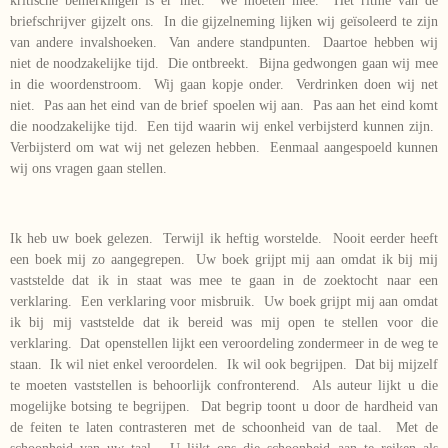
kritische bemerkingen is er niet. We moeten mee. Het ritme van de
briefschrijver gijzelt ons. In die gijzelneming lijken wij geïsoleerd te zijn
van andere invalshoeken. Van andere standpunten. Daartoe hebben wij
niet de noodzakelijke tijd. Die ontbreekt. Bijna gedwongen gaan wij mee
in die woordenstroom. Wij gaan kopje onder. Verdrinken doen wij net
niet. Pas aan het eind van de brief spoelen wij aan. Pas aan het eind komt
die noodzakelijke tijd. Een tijd waarin wij enkel verbijsterd kunnen zijn.
Verbijsterd om wat wij net gelezen hebben. Eenmaal aangespoeld kunnen
wij ons vragen gaan stellen.
Ik heb uw boek gelezen. Terwijl ik heftig worstelde. Nooit eerder heeft
een boek mij zo aangegrepen. Uw boek grijpt mij aan omdat ik bij mij
vaststelde dat ik in staat was mee te gaan in de zoektocht naar een
verklaring. Een verklaring voor misbruik. Uw boek grijpt mij aan omdat
ik bij mij vaststelde dat ik bereid was mij open te stellen voor die
verklaring. Dat openstellen lijkt een veroordeling zondermeer in de weg te
staan. Ik wil niet enkel veroordelen. Ik wil ook begrijpen. Dat bij mijzelf
te moeten vaststellen is behoorlijk confronterend. Als auteur lijkt u die
mogelijke botsing te begrijpen. Dat begrip toont u door de hardheid van
de feiten te laten contrasteren met de schoonheid van de taal. Met de