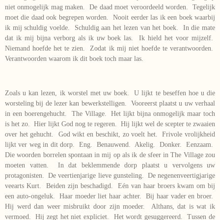
niet onmogelijk mag maken. De daad moet veroordeeld worden. Tegelijk
moet die daad ook begrepen worden. Nooit eerder las ik een boek waarbij
ik mij schuldig voelde. Schuldig aan het lezen van het boek. In die mate
dat ik mij bijna verborg als ik uw boek las. Ik hield het voor mijzelf.
Niemand hoefde het te zien. Zodat ik mij niet hoefde te verantwoorden.
Verantwoorden waarom ik dit boek toch maar las.
Zoals u kan lezen, ik worstel met uw boek. U lijkt te beseffen hoe u die
worsteling bij de lezer kan bewerkstelligen. Vooreerst plaatst u uw verhaal
in een boerengehucht. The Village. Het lijkt bijna onmogelijk maar toch
is het zo. Hier lijkt God nog te regeren. Hij lijkt wel de scepter te zwaaien
over het gehucht. God wikt en beschikt, zo voelt het. Frivole vrolijkheid
lijkt ver weg in dit dorp. Eng. Benauwend. Akelig. Donker. Eenzaam.
Die woorden borrelen spontaan in mij op als ik de sfeer in The Village zou
moeten vatten. In dat beklemmende dorp plaatst u vervolgens uw
protagonisten. De veertienjarige lieve gunsteling. De negenenveertigjarige
veearts Kurt. Beiden zijn beschadigd. Eén van haar broers kwam om bij
een auto-ongeluk. Haar moeder liet haar achter. Bij haar vader en broer.
Hij werd dan weer misbruikt door zijn moeder. Althans, dat is wat ik
vermoed. Hij zegt het niet expliciet. Het wordt gesuggereerd. Tussen de