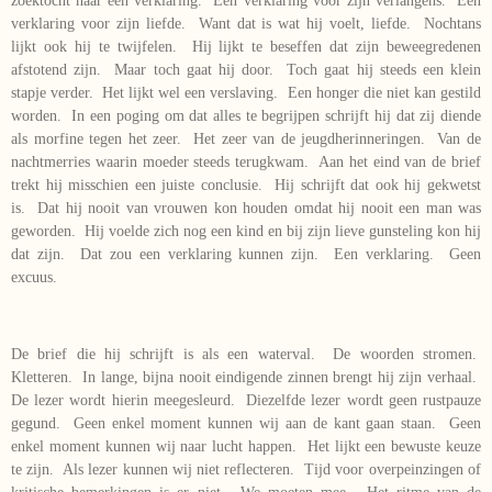
zoektocht naar een verklaring. Een verklaring voor zijn verlangens. Een
verklaring voor zijn liefde. Want dat is wat hij voelt, liefde. Nochtans
lijkt ook hij te twijfelen. Hij lijkt te beseffen dat zijn beweegredenen
afstotend zijn. Maar toch gaat hij door. Toch gaat hij steeds een klein
stapje verder. Het lijkt wel een verslaving. Een honger die niet kan gestild
worden. In een poging om dat alles te begrijpen schrijft hij dat zij diende
als morfine tegen het zeer. Het zeer van de jeugdherinneringen. Van de
nachtmerries waarin moeder steeds terugkwam. Aan het eind van de brief
trekt hij misschien een juiste conclusie. Hij schrijft dat ook hij gekwetst
is. Dat hij nooit van vrouwen kon houden omdat hij nooit een man was
geworden. Hij voelde zich nog een kind en bij zijn lieve gunsteling kon hij
dat zijn. Dat zou een verklaring kunnen zijn. Een verklaring. Geen
excuus.
De brief die hij schrijft is als een waterval. De woorden stromen.
Kletteren. In lange, bijna nooit eindigende zinnen brengt hij zijn verhaal.
De lezer wordt hierin meegesleurd. Diezelfde lezer wordt geen rustpauze
gegund. Geen enkel moment kunnen wij aan de kant gaan staan. Geen
enkel moment kunnen wij naar lucht happen. Het lijkt een bewuste keuze
te zijn. Als lezer kunnen wij niet reflecteren. Tijd voor overpeinzingen of