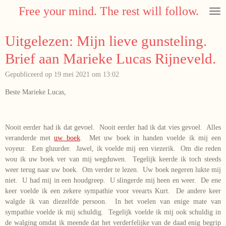
Free your mind. The rest will follow.
Ga
direct
naar
Uitgelezen: Mijn lieve gunsteling.
de
hoofdinhoud
Brief aan Marieke Lucas Rijneveld.
Gepubliceerd op 19 mei 2021 om 13:02
Beste Marieke Lucas,
Nooit eerder had ik dat gevoel. Nooit eerder had ik dat vies gevoel. Alles
veranderde met
uw boek
. Met uw boek in handen voelde ik mij een
voyeur. Een gluurder. Jawel, ik voelde mij een viezerik. Om die reden
wou ik uw boek ver van mij wegduwen. Tegelijk keerde ik toch steeds
weer terug naar uw boek. Om verder te lezen. Uw boek negeren lukte mij
niet. U had mij in een houdgreep. U slingerde mij heen en weer. De ene
keer voelde ik een zekere sympathie voor veearts Kurt. De andere keer
walgde ik van diezelfde persoon. In het voelen van enige mate van
sympathie voelde ik mij schuldig. Tegelijk voelde ik mij ook schuldig in
de walging omdat ik meende dat het verderfelijke van de daad enig begrip