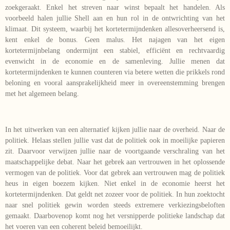
zoekgeraakt. Enkel het streven naar winst bepaalt het handelen. Als
voorbeeld halen jullie Shell aan en hun rol in de ontwrichting van het
klimaat. Dit systeem, waarbij het kortetermijndenken allesoverheersend is,
kent enkel de bonus. Geen malus. Het najagen van het eigen
kortetermijnbelang ondermijnt een stabiel, efficiënt en rechtvaardig
evenwicht in de economie en de samenleving. Jullie menen dat
kortetermijndenken te kunnen counteren via betere wetten die prikkels rond
beloning en vooral aansprakelijkheid meer in overeenstemming brengen
met het algemeen belang.
In het uitwerken van een alternatief kijken jullie naar de overheid. Naar de
politiek. Helaas stellen jullie vast dat de politiek ook in moeilijke papieren
zit. Daarvoor verwijzen jullie naar de voortgaande verschraling van het
maatschappelijke debat. Naar het gebrek aan vertrouwen in het oplossende
vermogen van de politiek. Voor dat gebrek aan vertrouwen mag de politiek
heus in eigen boezem kijken. Niet enkel in de economie heerst het
kortetermijndenken. Dat geldt net zozeer voor de politiek. In hun zoektocht
naar snel politiek gewin worden steeds extremere verkiezingsbeloften
gemaakt. Daarbovenop komt nog het versnipperde politieke landschap dat
het voeren van een coherent beleid bemoeilijkt.