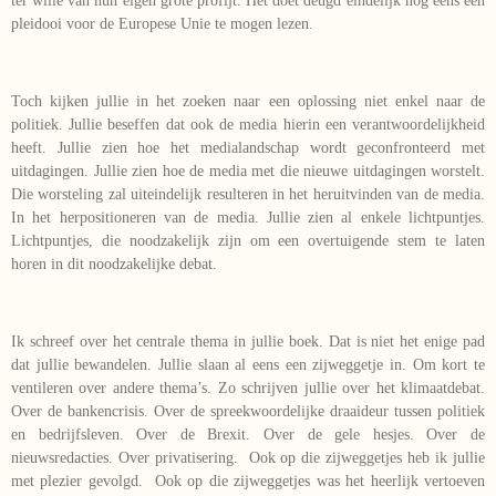
ter wille van hun eigen grote profijt. Het doet deugd eindelijk nog eens een
pleidooi voor de Europese Unie te mogen lezen.
Toch kijken jullie in het zoeken naar een oplossing niet enkel naar de
politiek. Jullie beseffen dat ook de media hierin een verantwoordelijkheid
heeft. Jullie zien hoe het medialandschap wordt geconfronteerd met
uitdagingen. Jullie zien hoe de media met die nieuwe uitdagingen worstelt.
Die worsteling zal uiteindelijk resulteren in het heruitvinden van de media.
In het herpositioneren van de media. Jullie zien al enkele lichtpuntjes.
Lichtpuntjes, die noodzakelijk zijn om een overtuigende stem te laten
horen in dit noodzakelijke debat.
Ik schreef over het centrale thema in jullie boek. Dat is niet het enige pad
dat jullie bewandelen. Jullie slaan al eens een zijweggetje in. Om kort te
ventileren over andere thema’s. Zo schrijven jullie over het klimaatdebat.
Over de bankencrisis. Over de spreekwoordelijke draaideur tussen politiek
en bedrijfsleven. Over de Brexit. Over de gele hesjes. Over de
nieuwsredacties. Over privatisering. Ook op die zijweggetjes heb ik jullie
met plezier gevolgd. Ook op die zijweggetjes was het heerlijk vertoeven