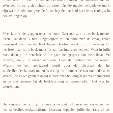
in een land op. Dat zou een dubbel effect hebben. Het management van
zo’n bedrijf kan zich richten op winst. Op die manier behoudt de markt
zijn waarde. Als corrigerende factor legt de overheid sociale en ecologische
doelstellingen op.
Meer kan ik niet zeggen over het boek. Daarvoor zou ik het boek moeten
lezen. Dat deed ik niet. Ongetwijfeld zullen jullie zich de vraag stellen
waarom ik dan over dat boek begin. Daartoe heb ik zo mijn redenen. Bij
het lezen van jullie boek moest ik aan dat interview denken. Want in jullie
boek doen jullie hetzelfde. Jullie gaan het gesprek aan met elkaar. Via
brieven, die jullie elkaar schrijven. Over de toestand van de wereld.
Waarbij de een getriggerd wordt door de uitspraak dat het
aandeelhouderskapitalisme zoals dat op dit moment bestaat onhoudbaar is.
Waarbij de ander geïnteresseerd is naar onze houding tegenover democratie
en de mechanismes bij de beeldvorming in massamedia. Dat was het
vertrekpunt.
Het centrale thema in jullie boek is de zoektocht naar een vervanger van
het aandeelhouderskapitalisme. Daaraan koppelen jullie de vraag of een