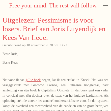
Free your mind. The rest will follow.
Ga
direct
naar
Uitgelezen: Pessimisme is voor
de
hoofdinhoud
losers. Brief aan Joris Luyendijk en
Kees Van Lede.
Gepubliceerd op 18 november 2020 om 13:22
Beste Joris,
Beste Kees,
Net voor ik aan
jullie boek
begon, las ik een artikel in Knack. Het was een
vraaggesprek met Giacomo Corneo, een Italiaanse hoogleraar, naar
aanleiding van zijn boek Is Capitalism Obsolete. In dat boek gaat een vader
in conclaaf met zijn dochter over de staat van het huidige kapitalisme. Als
oplossing stelt de auteur het aandeelhouderssocialisme voor. In dat systeem
koopt de overheid een meerderheid van de aandelen van de grote bedrijven