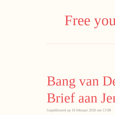
Ga
direct
Free you
naar
de
hoofdinhoud
Bang van De
Brief aan J
Gepubliceerd op 10 februari 2020 om 13:08