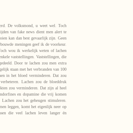
erd. De volksmond, u weet wel. Toch
 tijden van fake news dient men alert te
oien kan dan best gevaarlijk zijn. Geen
rbouwde meningen geef ik de voorkeur.
Toch wou ik werkelijk weten of lachen
kele vaststellingen. Vaststellingen, die
gedeeld. Door te lachen zou men extra
gelijk staan met het verbranden van 100
onen in het bloed verminderen. Dat zou
verbeteren. Lachen zou de bloeddruk
kten zou verminderen. Dat zijn al heel
endorfines en dopamine die vrij komen
n. Lachen zou het geheugen stimuleren.
amen leggen, komt het eigenlijk neer op
sen die veel lachen leven langer én