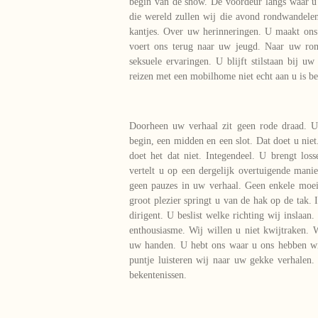
begin van de show. De voordeur langs waar u
die wereld zullen wij die avond rondwandele
kantjes. Over uw herinneringen. U maakt on
voert ons terug naar uw jeugd. Naar uw rom
seksuele ervaringen. U blijft stilstaan bij uw
reizen met een mobilhome niet echt aan u is be
Doorheen uw verhaal zit geen rode draad. U
begin, een midden en een slot. Dat doet u nie
doet het dat niet. Integendeel. U brengt loss
vertelt u op een dergelijk overtuigende manier
geen pauzes in uw verhaal. Geen enkele moei
groot plezier springt u van de hak op de tak. 
dirigent. U beslist welke richting wij inslaan
enthousiasme. Wij willen u niet kwijtraken. 
uw handen. U hebt ons waar u ons hebben wil
puntje luisteren wij naar uw gekke verhalen.
bekentenissen.