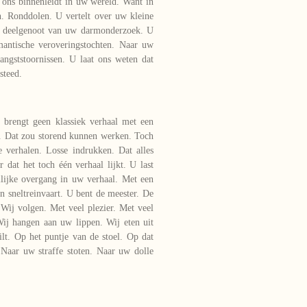
 ons binnenleidt in uw wereld. Want in
n. Ronddolen. U vertelt over uw kleine
s deelgenoot van uw darmonderzoek. U
antische veroveringstochten. Naar uw
 angststoornissen. U laat ons weten dat
steed.
 brengt geen klassiek verhaal met een
t. Dat zou storend kunnen werken. Toch
e verhalen. Losse indrukken. Dat alles
 dat het toch één verhaal lijkt. U last
lijke overgang in uw verhaal. Met een
In sneltreinvaart. U bent de meester. De
. Wij volgen. Met veel plezier. Met veel
Wij hangen aan uw lippen. Wij eten uit
t. Op het puntje van de stoel. Op dat
 Naar uw straffe stoten. Naar uw dolle