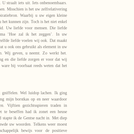
 U straalt iets uit. Iets onbenoembaars.
en. Misschien is het uw zelfrelativering
piratiebron. Waarbij u uw eigen kleine
u het kunnen zijn. Toch is het niet enkel
id. Uw liefde voor mensen. Die liefde
ma ‘Hoe zal ik het zeggen’. In uw
ezelfde liefde voelen wij ook. Dat maakt
Dat u ook ons gebruikt als element in uw
n. Wij geven, u neemt. Zo werkt het.
ing en die liefde zorgen er voor dat wij
 ware bij voorbaat reeds weten dat het
 gniffelen. Wel luidop lachen. Ik ging
ing mijn borstkas op en neer waardoor
n. Vijftien gezichtsspieren traden in
et te beseffen had ik zonet een heuse
d stapte ik de Gentse nacht in. Met diep
kauwde uw woorden. Telkens weer moest
happelijk bewijs voor de positieve