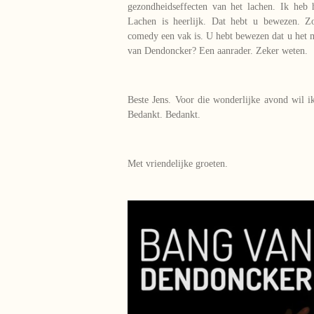
gezondheidseffecten van het lachen. Ik heb
Lachen is heerlijk. Dat hebt u bewezen. Z
comedy een vak is. U hebt bewezen dat u het mé
van Dendoncker? Een aanrader. Zeker weten.
Beste Jens. Voor die wonderlijke avond wil i
Bedankt. Bedankt.
Met vriendelijke groeten.