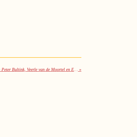
Uitgelezen: Marinus. Brief aan Peter Bultink, Veerle van de Moortel en Elke De Brouwer.
»