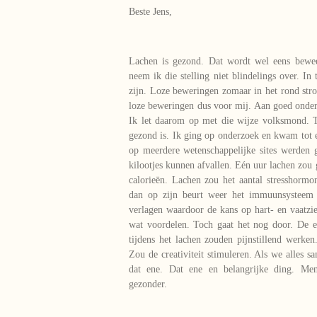
Beste Jens,
Lachen is gezond. Dat wordt wel eens bewe
neem ik die stelling niet blindelings over. In
zijn. Loze beweringen zomaar in het rond stro
loze beweringen dus voor mij. Aan goed onde
Ik let daarom op met die wijze volksmond. 
gezond is. Ik ging op onderzoek en kwam tot en
op meerdere wetenschappelijke sites werden 
kilootjes kunnen afvallen. Eén uur lachen zou 
calorieën. Lachen zou het aantal stresshorm
dan op zijn beurt weer het immuunsysteem 
verlagen waardoor de kans op hart- en vaatzie
wat voordelen. Toch gaat het nog door. De 
tijdens het lachen zouden pijnstillend werke
Zou de creativiteit stimuleren. Als we alles s
dat ene. Dat ene en belangrijke ding. Men
gezonder.