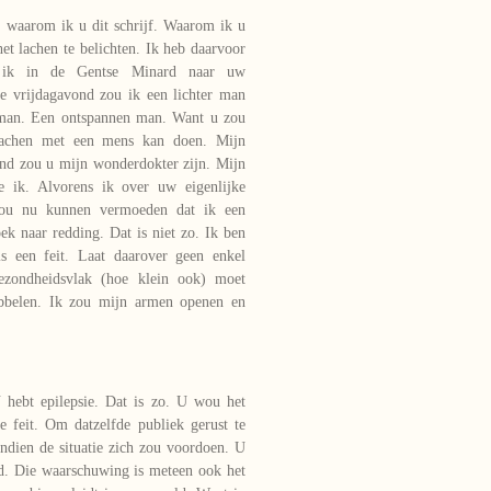
en waarom ik u dit schrijf. Waarom ik u
et lachen te belichten. Ik heb daarvoor
g ik in de Gentse Minard naar uw
ie vrijdagavond zou ik een lichter man
man. Een ontspannen man. Want u zou
lachen met een mens kan doen. Mijn
nd zou u mijn wonderdokter zijn. Mijn
e ik. Alvorens ik over uw eigenlijke
zou nu kunnen vermoeden dat ik een
k naar redding. Dat is niet zo. Ik ben
is een feit. Laat daarover geen enkel
ezondheidsvlak (hoe klein ook) moet
ibbelen. Ik zou mijn armen openen en
ebt epilepsie. Dat is zo. U wou het
e feit. Om datzelfde publiek gerust te
ndien de situatie zich zou voordoen. U
rd. Die waarschuwing is meteen ook het