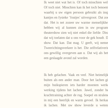
Ik weet niet wat het is. Of toch misschien wel.
Of toch niet. Misschien kan ik het toch benoem
waarbij u uw eigen persoon gebruikt als ins
kantjes en fysieke ‘foutjes’ uitvergroot. Dat zo
dat. Het is net zozeer uw warme menselijkhe
hebben wij al kunnen zien in uw program
theatershow zien wij niet enkel die liefde. Di
dat wij toelaten dat u ons voor de gek houdt. 
show. Dat kan. Dat mag. U geeft, wij neme
Tweerichtingsverkeer is het. Die zelfrelativer
ons gewillig overgeven aan u. Dat wij als het
een geslaagde avond zal worden.
Ik heb gelachen. Vaak en veel. Niet heimelijk
buiten als een ander man. Door het lachen g
mijn buikspieren iets harder moesten werke
werking tijdens het lachen. Jawel, zonder h
krachttraining achter de rug. Soepel en stralen
in mij een heerlijk en warm gevoel. Ik her
ik lachen. Met uw show leverde u wetensc