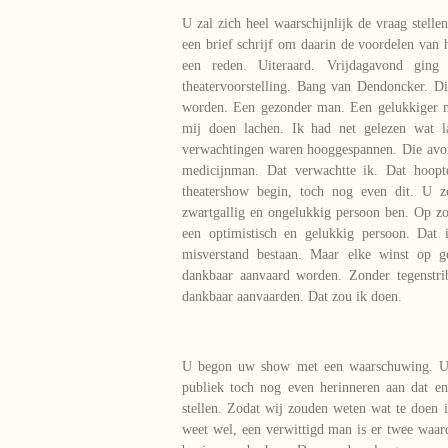
U zal zich heel waarschijnlijk de vraag stell
een brief schrijf om daarin de voordelen van h
een reden. Uiteraard. Vrijdagavond gin
theatervoorstelling. Bang van Dendoncker. D
worden. Een gezonder man. Een gelukkiger 
mij doen lachen. Ik had net gelezen wat 
verwachtingen waren hooggespannen. Die avo
medicijnman. Dat verwachtte ik. Dat hoopt
theatershow begin, toch nog even dit. U 
zwartgallig en ongelukkig persoon ben. Op zoe
een optimistisch en gelukkig persoon. Dat 
misverstand bestaan. Maar elke winst op g
dankbaar aanvaard worden. Zonder tegenstr
dankbaar aanvaarden. Dat zou ik doen.
U begon uw show met een waarschuwing. U h
publiek toch nog even herinneren aan dat en
stellen. Zodat wij zouden weten wat te doen i
weet wel, een verwittigd man is er twee waa