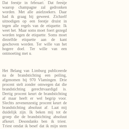
Dat feestje in februari. Dat feestje
waarop champagne zal gedronken
worden. Met alle asielzoekers. Daar
had ik graag bij geweest. Zichzelf
uitnodigen op een feestje druist in
tegen alle regels van de etiquette. Ik
weet het. Maar soms moet foert gezegd
worden tegen de etiquette. Soms moet
diezelfde etiquette aan de kant
geschoven worden. Ter wille van het
hogere doel. Ter wille van een
ontmoeting met u.
Het Belang van Limburg publiceerde
na de brandstichting een peiling,
afgenomen bij 970 Vlamingen. Drie
procent stelt zonder omwegen dat die
brandstichting gerechtvaardigd is.
Dertig procent keurt de brandstichting
af maar heeft er wel begrip voor.
Slechts zevenenzestig procent keurt de
brandstichting absoluut af. Laat mij
duidelijk zijn. Ik beken mij tot de
groep die de brandstichting absoluut
afkeurt. Desondanks ben ik triest.
Triest omdat ik besef dat ik mijn stem