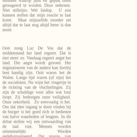
moment waarop juist en gepast dient
gereageerd te worden. Door iedereen.
Niet stilletjes. Wel luidop. U zou
kunnen stellen dat mijn reactie te laat
komt. Maar mijnzelfde moeder zei
altijd dat te laat nog altijd beter is dan
nooit.
Ooit zong Luc De Vos dat de
middenstand het land regeert. Dat is
niet meer zo. Vandaag regeert angst het
land. Die angst wordt gevoed. Het
stigmatiseren van de andere kan hierbij
best handig zijn. Ooit waren het de
Walen. Lange tijd waren (of zijn) het
de socialisten. Nu wijst het vingertje in
de richting van de vluchtelingen. Zij
zijn de schuldige voor alles wat fout
loopt. Zij bedreigen onze veiligheid.
Onze zekerheid. Zo eenvoudig is het.
Om dat idee ingang te doen vinden bij
de burger is het goed zich te bedienen
van halve waarheden of leugens. In dit
debat stellen wij een ontwaarding van
de taal vast. Mensen worden
ontmenselijkt. Worden
gedehumaniseerd. Dat proces van