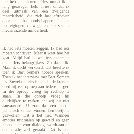
niet heb laten horen. Triest omdat ik te
lang gezwegen heb. Triest omdat ik
deel uitmaak van een zwijgende
meerderheid, die zich laat aftroeven
door haatboodschappen en
bedreigingen vanwege een op sociale
media razende minderheid.
Ik had iets moeten zeggen. Ik had iets
moeten schrijven. Maar u weet hoe het
gaat. Altijd had ik wel iets anders te
doen. Iets belangrijkers. Zo dacht ik.
Maar ik dacht verkeerd. Dat besefte ik
toen ik Bart Somers hoorde spreken.
Toen ik het interview met Bart Somers
las. Zowel op televisie als in de kranten
deed hij een oproep aan iedere burger.
In die oproep vroeg hij rechtop te
staan. In die oproep vroeg hij
duidelijker te maken dat wij dit niet
aanvaarden. U zou dat een beetje
pathetisch kunnen vinden. Een beetje te
gezwollen. Dat is het niet. Wanneer
emoties uitdraaien op geweld en geen
plaats laten voor dialoog, wordt aan de
democratie zelf geraakt. Dat is een