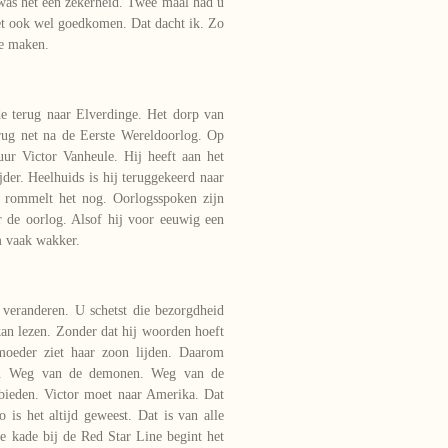
 was het een zekerheid. Twee maal had u
het ook wel goedkomen. Dat dacht ik. Zo
te maken.
de terug naar Elverdinge. Het dorp van
erug net na de Eerste Wereldoorlog. Op
uur Victor Vanheule. Hij heeft aan het
jder. Heelhuids is hij teruggekeerd naar
fd rommelt het nog. Oorlogsspoken zijn
r de oorlog. Alsof hij voor eeuwig een
m vaak wakker.
 veranderen. U schetst die bezorgdheid
kan lezen. Zonder dat hij woorden hoeft
 moeder ziet haar zoon lijden. Daarom
eg. Weg van de demonen. Weg van de
bieden. Victor moet naar Amerika. Dat
 is het altijd geweest. Dat is van alle
e kade bij de Red Star Line begint het