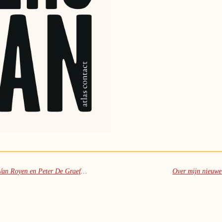
Het koninkrijk van Henry Darger door Lynn Van Royen en Peter De Graef, gezien in de Kopergieterij. Brief aan Lynn, Peter en Thomas.
Over mijn nieuwe 