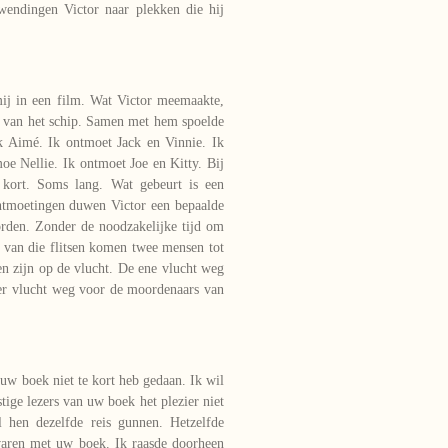
wendingen Victor naar plekken die hij
mij in een film. Wat Victor meemaakte,
 van het schip. Samen met hem spoelde
k Aimé. Ik ontmoet Jack en Vinnie. Ik
 Nellie. Ik ontmoet Joe en Kitty. Bij
 kort. Soms lang. Wat gebeurt is een
ntmoetingen duwen Victor een bepaalde
orden. Zonder de noodzakelijke tijd om
én van die flitsen komen twee mensen tot
n zijn op de vlucht. De ene vlucht weg
der vlucht weg voor de moordenaars van
uw boek niet te kort heb gedaan. Ik wil
stige lezers van uw boek het plezier niet
l hen dezelfde reis gunnen. Hetzelfde
rvaren met uw boek. Ik raasde doorheen