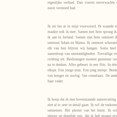
eigenlijke verhaal. Dan voeren onverwachte 
nooit vermoed had.
Ik zei het al in mijn voorwoord. Ik waande 
maakte ook ik mee. Samen met hem sprong ik
ik aan in Ierland. Samen met hem ontmoet i
ontmoet Adam en Manus. Ik ontmoet schoonmoe
elk van hen blijven wij hangen. Soms heel
samenloop van omstandigheden. Toevallige o
richting uit. Beslissingen moeten genomen w
na te denken. Alles gebeurt in een flits. In é
elkaar. Een jonge man. Een jong meisje. Beide
van honger en oorlog. Van ronselaars. De an
haar vader.
Ik hoop dat ik met bovenstaande samenvatting 
niet al te zeer in detail gaan. Ik wil de toekom
ontnemen. Het plezier van het lezen. Ik wi
plezier en dezelfde reis, die ik heb mogen e