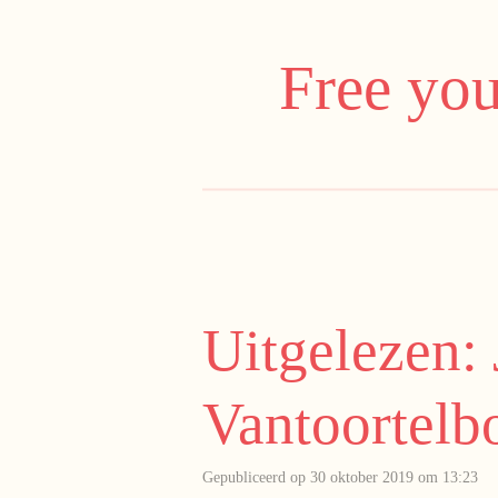
Ga
direct
Free you
naar
de
hoofdinhoud
Uitgelezen:
Vantoortelb
Gepubliceerd op 30 oktober 2019 om 13:23