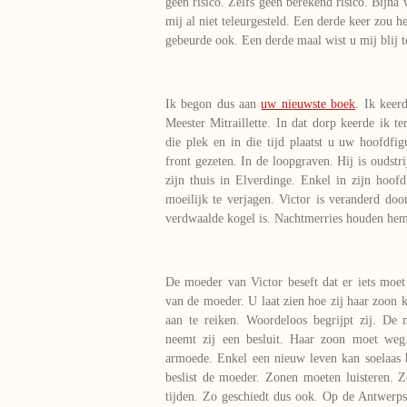
geen risico. Zelfs geen berekend risico. Bijna
mij al niet teleurgesteld. Een derde keer zou 
gebeurde ook. Een derde maal wist u mij blij 
Ik begon dus aan
uw nieuwste boek
. Ik keer
Meester Mitraillette. In dat dorp keerde ik t
die plek en in die tijd plaatst u uw hoofdfig
front gezeten. In de loopgraven. Hij is oudstri
zijn thuis in Elverdinge. Enkel in zijn hoo
moeilijk te verjagen. Victor is veranderd doo
verdwaalde kogel is. Nachtmerries houden he
De moeder van Victor beseft dat er iets moet
van de moeder. U laat zien hoe zij haar zoon 
aan te reiken. Woordeloos begrijpt zij. De
neemt zij een besluit. Haar zoon moet w
armoede. Enkel een nieuw leven kan soelaas 
beslist de moeder. Zonen moeten luisteren. Zo
tijden. Zo geschiedt dus ook. Op de Antwerps