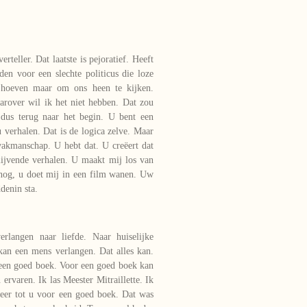
rteller. Dat laatste is pejoratief. Heeft
en voor een slechte politicus die loze
e hoeven maar om ons heen te kijken.
arover wil ik het niet hebben. Dat zou
 dus terug naar het begin. U bent een
u verhalen. Dat is de logica zelve. Maar
 vakmanschap. U hebt dat. U creëert dat
klijvende verhalen. U maakt mij los van
 nog, u doet mij in een film wanen. Uw
denin sta.
langen naar liefde. Naar huiselijke
kan een mens verlangen. Dat alles kan.
 een goed boek. Voor een goed boek kan
 ervaren. Ik las Meester Mitraillette. Ik
eer tot u voor een goed boek. Dat was