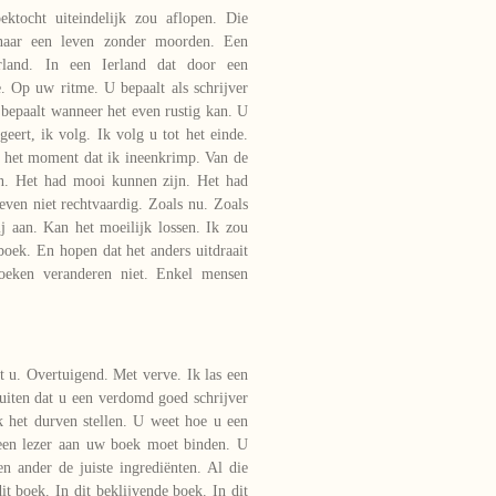
tocht uiteindelijk zou aflopen. Die
 naar een leven zonder moorden. Een
erland. In een Ierland dat door een
. Op uw ritme. U bepaalt als schrijver
 bepaalt wanneer het even rustig kan. U
eert, ik volg. Ik volg u tot het einde.
t het moment dat ik ineenkrimp. Van de
ijn. Het had mooi kunnen zijn. Het had
ven niet rechtvaardig. Zoals nu. Zoals
j aan. Kan het moeilijk lossen. Ik zou
oek. En hopen dat het anders uitdraait
Boeken veranderen niet. Enkel mensen
t u. Overtuigend. Met verve. Ik las een
uiten dat u een verdomd goed schrijver
k het durven stellen. U weet hoe u een
 een lezer aan uw boek moet binden. U
en ander de juiste ingrediënten. Al die
t boek. In dit beklijvende boek. In dit