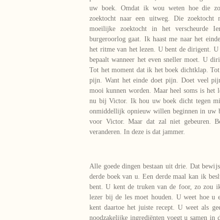
uw boek. Omdat ik wou weten hoe die zoek
zoektocht naar een uitweg. Die zoektocht
moeilijke zoektocht in het verscheurde I
burgeroorlog gaat. Ik haast me naar het einde
het ritme van het lezen. U bent de dirigent. U
bepaalt wanneer het even sneller moet. U dirig
Tot het moment dat ik het boek dichtklap. To
pijn. Want het einde doet pijn. Doet veel p
mooi kunnen worden. Maar heel soms is het le
nu bij Victor. Ik hou uw boek dicht tegen mi
onmiddellijk opnieuw willen beginnen in uw b
voor Victor. Maar dat zal niet gebeuren. 
veranderen. In deze is dat jammer.
Alle goede dingen bestaan uit drie. Dat bewijs
derde boek van u. Een derde maal kan ik besl
bent. U kent de truken van de foor, zo zou i
lezer bij de les moet houden. U weet hoe u
kent daartoe het juiste recept. U weet als ge
noodzakelijke ingrediënten voegt u samen in di