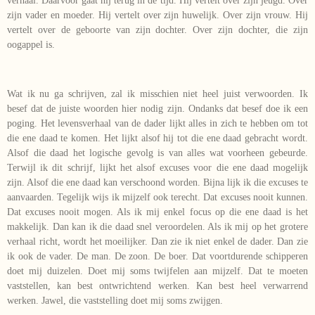
verhaal. Daarvoor gaat hij terug in de tijd. Hij vertelt over zijn jeugd. Over
zijn vader en moeder. Hij vertelt over zijn huwelijk. Over zijn vrouw. Hij
vertelt over de geboorte van zijn dochter. Over zijn dochter, die zijn
oogappel is.
Wat ik nu ga schrijven, zal ik misschien niet heel juist verwoorden. Ik
besef dat de juiste woorden hier nodig zijn. Ondanks dat besef doe ik een
poging. Het levensverhaal van de dader lijkt alles in zich te hebben om tot
die ene daad te komen. Het lijkt alsof hij tot die ene daad gebracht wordt.
Alsof die daad het logische gevolg is van alles wat voorheen gebeurde.
Terwijl ik dit schrijf, lijkt het alsof excuses voor die ene daad mogelijk
zijn. Alsof die ene daad kan verschoond worden. Bijna lijk ik die excuses te
aanvaarden. Tegelijk wijs ik mijzelf ook terecht. Dat excuses nooit kunnen.
Dat excuses nooit mogen. Als ik mij enkel focus op die ene daad is het
makkelijk. Dan kan ik die daad snel veroordelen. Als ik mij op het grotere
verhaal richt, wordt het moeilijker. Dan zie ik niet enkel de dader. Dan zie
ik ook de vader. De man. De zoon. De boer. Dat voortdurende schipperen
doet mij duizelen. Doet mij soms twijfelen aan mijzelf. Dat te moeten
vaststellen, kan best ontwrichtend werken. Kan best heel verwarrend
werken. Jawel, die vaststelling doet mij soms zwijgen.