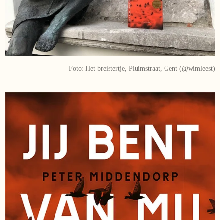
Foto: Het breistertje, Pluimstraat, Gent (@wimleest)