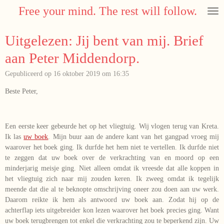
Free your mind. The rest will follow.
Ga
direct
naar
Uitgelezen: Jij bent van mij. Brief
de
hoofdinhoud
aan Peter Middendorp.
Gepubliceerd op 16 oktober 2019 om 16:35
Beste Peter,
Een eerste keer gebeurde het op het vliegtuig. Wij vlogen terug van Kreta.
Ik las
uw boek
. Mijn buur aan de andere kant van het gangpad vroeg mij
waarover het boek ging. Ik durfde het hem niet te vertellen. Ik durfde niet
te zeggen dat uw boek over de verkrachting van en moord op een
minderjarig meisje ging. Niet alleen omdat ik vreesde dat alle koppen in
het vliegtuig zich naar mij zouden keren. Ik zweeg omdat ik tegelijk
meende dat die al te beknopte omschrijving oneer zou doen aan uw werk.
Daarom reikte ik hem als antwoord uw boek aan. Zodat hij op de
achterflap iets uitgebreider kon lezen waarover het boek precies ging. Want
uw boek terugbrengen tot enkel die verkrachting zou te beperkend zijn. Uw