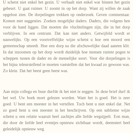
U schetst niet enkel het gezin. U verhaalt niet enkel wat binnen het gezin
gebeurt. U gaat ruimer. U zoomt in op het dorp. Want zij willen de zaak
opgelost zien. De dorpelingen trekken op onderzoek. Geven commentaar.
Komen met suggesties. Zoeken mogelijke daders. Daders, die volgens hen
voor de hand liggen. Dat moeten die vluchtelingen zijn, die in het dorp
verblijven. In een centrum. Dat kan niet anders. Getwijfeld wordt er
nauwelijks. Op een voortreffelijke wijze schetst u hoe een moord een
gemeenschap smeedt. Hoe een dorp na die afschuwelijke daad aaneen klit.
In dat inzoomen op het dorp wordt duidelijk hoe mensen ruimte pogen te
scheppen tussen de dader en de menselijke soort. Voor die dorpelingen is
het bijna teleurstellend te moeten vaststellen dat het kwaad zo gewoon was.
Zo klein. Dat het beest geen beest was.
Aan mijn collega en buur durfde ik het niet te zeggen. In deze brief durf ik
het wel. Uw boek moet gelezen worden. Want het is goed. Het is zeer
goed. U bent een meester in het vertellen. Toch bent u niet enkel dat. Net
zo goed bent u een meester in het beschrijven. Op een sublieme wijze
schetst u een relatie waaruit heel zachtjes alle liefde wegsijpelt. Een man,
die door de liefde heel eventjes opnieuw zichtbaar wordt, deemstert heel
geleidelijk opnieuw weg.