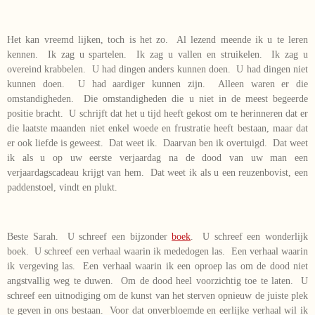
Het kan vreemd lijken, toch is het zo. Al lezend meende ik u te leren
kennen. Ik zag u spartelen. Ik zag u vallen en struikelen. Ik zag u
overeind krabbelen. U had dingen anders kunnen doen. U had dingen niet
kunnen doen. U had aardiger kunnen zijn. Alleen waren er die
omstandigheden. Die omstandigheden die u niet in de meest begeerde
positie bracht. U schrijft dat het u tijd heeft gekost om te herinneren dat er
die laatste maanden niet enkel woede en frustratie heeft bestaan, maar dat
er ook liefde is geweest. Dat weet ik. Daarvan ben ik overtuigd. Dat weet
ik als u op uw eerste verjaardag na de dood van uw man een
verjaardagscadeau krijgt van hem. Dat weet ik als u een reuzenbovist, een
paddenstoel, vindt en plukt.
Beste Sarah. U schreef een bijzonder
boek
. U schreef een wonderlijk
boek. U schreef een verhaal waarin ik mededogen las. Een verhaal waarin
ik vergeving las. Een verhaal waarin ik een oproep las om de dood niet
angstvallig weg te duwen. Om de dood heel voorzichtig toe te laten. U
schreef een uitnodiging om de kunst van het sterven opnieuw de juiste plek
te geven in ons bestaan. Voor dat onverbloemde en eerlijke verhaal wil ik