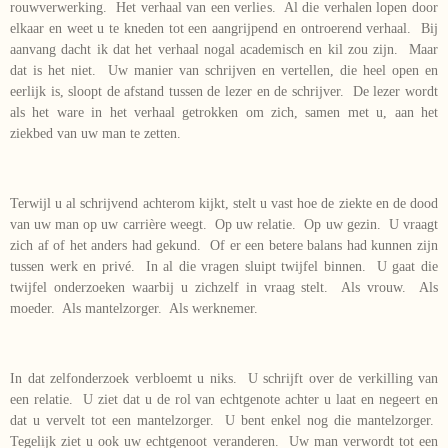
rouwverwerking. Het verhaal van een verlies. Al die verhalen lopen door
elkaar en weet u te kneden tot een aangrijpend en ontroerend verhaal. Bij
aanvang dacht ik dat het verhaal nogal academisch en kil zou zijn. Maar
dat is het niet. Uw manier van schrijven en vertellen, die heel open en
eerlijk is, sloopt de afstand tussen de lezer en de schrijver. De lezer wordt
als het ware in het verhaal getrokken om zich, samen met u, aan het
ziekbed van uw man te zetten.
Terwijl u al schrijvend achterom kijkt, stelt u vast hoe de ziekte en de dood
van uw man op uw carrière weegt. Op uw relatie. Op uw gezin. U vraagt
zich af of het anders had gekund. Of er een betere balans had kunnen zijn
tussen werk en privé. In al die vragen sluipt twijfel binnen. U gaat die
twijfel onderzoeken waarbij u zichzelf in vraag stelt. Als vrouw. Als
moeder. Als mantelzorger. Als werknemer.
In dat zelfonderzoek verbloemt u niks. U schrijft over de verkilling van
een relatie. U ziet dat u de rol van echtgenote achter u laat en negeert en
dat u vervelt tot een mantelzorger. U bent enkel nog die mantelzorger.
Tegelijk ziet u ook uw echtgenoot veranderen. Uw man verwordt tot een