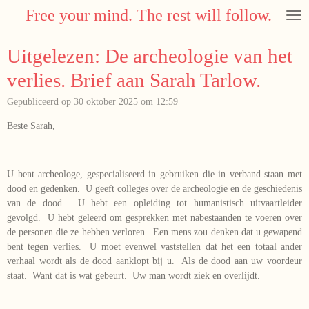
Free your mind. The rest will follow.
Ga
direct
naar
Uitgelezen: De archeologie van het
de
hoofdinhoud
verlies. Brief aan Sarah Tarlow.
Gepubliceerd op 30 oktober 2025 om 12:59
Beste Sarah,
U bent archeologe, gespecialiseerd in gebruiken die in verband staan met
dood en gedenken. U geeft colleges over de archeologie en de geschiedenis
van de dood. U hebt een opleiding tot humanistisch uitvaartleider
gevolgd. U hebt geleerd om gesprekken met nabestaanden te voeren over
de personen die ze hebben verloren. Een mens zou denken dat u gewapend
bent tegen verlies. U moet evenwel vaststellen dat het een totaal ander
verhaal wordt als de dood aanklopt bij u. Als de dood aan uw voordeur
staat. Want dat is wat gebeurt. Uw man wordt ziek en overlijdt.