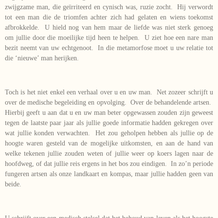
zwijgzame man, die geïrriteerd en cynisch was, ruzie zocht. Hij verwordt
tot een man die de triomfen achter zich had gelaten en wiens toekomst
afbrokkelde. U hield nog van hem maar de liefde was niet sterk genoeg
om jullie door die moeilijke tijd heen te helpen. U ziet hoe een nare man
bezit neemt van uw echtgenoot. In die metamorfose moet u uw relatie tot
die ‘nieuwe’ man herijken.
Toch is het niet enkel een verhaal over u en uw man. Net zozeer schrijft u
over de medische begeleiding en opvolging. Over de behandelende artsen.
Hierbij geeft u aan dat u en uw man beter opgewassen zouden zijn geweest
tegen de laatste paar jaar als jullie goede informatie hadden gekregen over
wat jullie konden verwachten. Het zou geholpen hebben als jullie op de
hoogte waren gesteld van de mogelijke uitkomsten, en aan de hand van
welke tekenen jullie zouden weten of jullie weer op koers lagen naar de
hoofdweg, of dat jullie reis ergens in het bos zou eindigen. In zo’n periode
fungeren artsen als onze landkaart en kompas, maar jullie hadden geen van
beide.