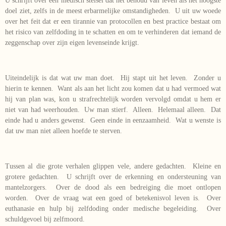
U schrijft over een medisch stelsel dat het behoud van leven als het hoogste
doel ziet, zelfs in de meest erbarmelijke omstandigheden. U uit uw woede
over het feit dat er een tirannie van protocollen en best practice bestaat om
het risico van zelfdoding in te schatten en om te verhinderen dat iemand de
zeggenschap over zijn eigen levenseinde krijgt.
Uiteindelijk is dat wat uw man doet. Hij stapt uit het leven. Zonder u
hierin te kennen. Want als aan het licht zou komen dat u had vermoed wat
hij van plan was, kon u strafrechtelijk worden vervolgd omdat u hem er
niet van had weerhouden. Uw man stierf. Alleen. Helemaal alleen. Dat
einde had u anders gewenst. Geen einde in eenzaamheid. Wat u wenste is
dat uw man niet alleen hoefde te sterven.
Tussen al die grote verhalen glippen vele, andere gedachten. Kleine en
grotere gedachten. U schrijft over de erkenning en ondersteuning van
mantelzorgers. Over de dood als een bedreiging die moet ontlopen
worden. Over de vraag wat een goed of betekenisvol leven is. Over
euthanasie en hulp bij zelfdoding onder medische begeleiding. Over
schuldgevoel bij zelfmoord.