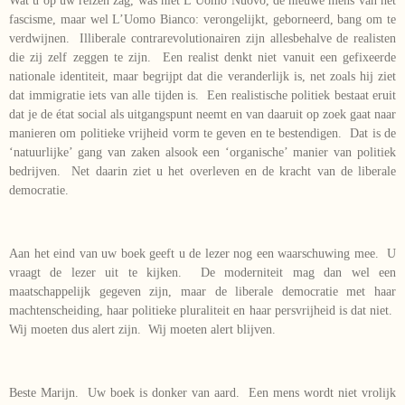
Wat u op uw reizen zag, was niet L’Uomo Nuovo, de nieuwe mens van het
fascisme, maar wel L’Uomo Bianco: verongelijkt, geborneerd, bang om te
verdwijnen. Illiberale contrarevolutionairen zijn allesbehalve de realisten
die zij zelf zeggen te zijn. Een realist denkt niet vanuit een gefixeerde
nationale identiteit, maar begrijpt dat die veranderlijk is, net zoals hij ziet
dat immigratie iets van alle tijden is. Een realistische politiek bestaat eruit
dat je de état social als uitgangspunt neemt en van daaruit op zoek gaat naar
manieren om politieke vrijheid vorm te geven en te bestendigen. Dat is de
‘natuurlijke’ gang van zaken alsook een ‘organische’ manier van politiek
bedrijven. Net daarin ziet u het overleven en de kracht van de liberale
democratie.
Aan het eind van uw boek geeft u de lezer nog een waarschuwing mee. U
vraagt de lezer uit te kijken. De moderniteit mag dan wel een
maatschappelijk gegeven zijn, maar de liberale democratie met haar
machtenscheiding, haar politieke pluraliteit en haar persvrijheid is dat niet.
Wij moeten dus alert zijn. Wij moeten alert blijven.
Beste Marijn. Uw boek is donker van aard. Een mens wordt niet vrolijk