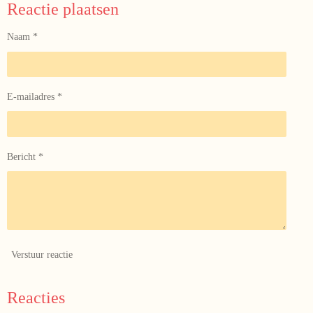
e
l
r
e
Reactie plaatsen
n
e
n
Naam *
E-mailadres *
Bericht *
Verstuur reactie
Reacties