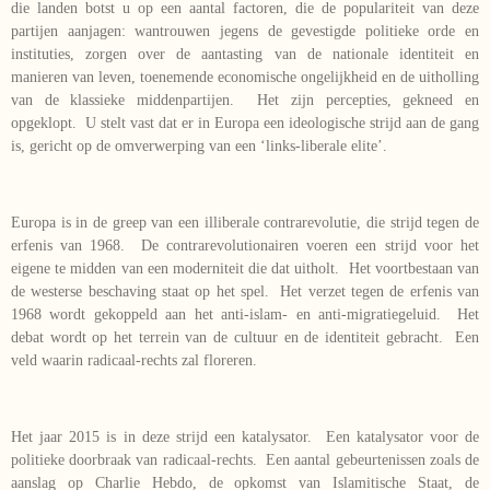
die landen botst u op een aantal factoren, die de populariteit van deze
partijen aanjagen: wantrouwen jegens de gevestigde politieke orde en
instituties, zorgen over de aantasting van de nationale identiteit en
manieren van leven, toenemende economische ongelijkheid en de uitholling
van de klassieke middenpartijen. Het zijn percepties, gekneed en
opgeklopt. U stelt vast dat er in Europa een ideologische strijd aan de gang
is, gericht op de omverwerping van een ‘links-liberale elite’.
Europa is in de greep van een illiberale contrarevolutie, die strijd tegen de
erfenis van 1968. De contrarevolutionairen voeren een strijd voor het
eigene te midden van een moderniteit die dat uitholt. Het voortbestaan van
de westerse beschaving staat op het spel. Het verzet tegen de erfenis van
1968 wordt gekoppeld aan het anti-islam- en anti-migratiegeluid. Het
debat wordt op het terrein van de cultuur en de identiteit gebracht. Een
veld waarin radicaal-rechts zal floreren.
Het jaar 2015 is in deze strijd een katalysator. Een katalysator voor de
politieke doorbraak van radicaal-rechts. Een aantal gebeurtenissen zoals de
aanslag op Charlie Hebdo, de opkomst van Islamitische Staat, de