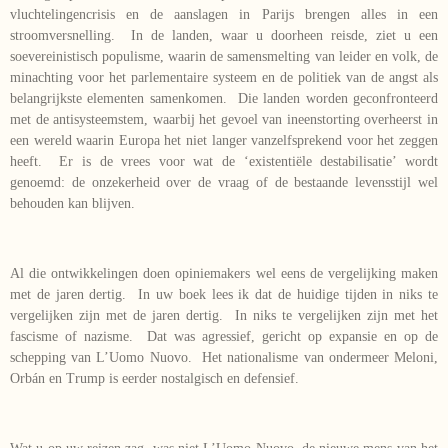
vluchtelingencrisis en de aanslagen in Parijs brengen alles in een
stroomversnelling. In de landen, waar u doorheen reisde, ziet u een
soevereinistisch populisme, waarin de samensmelting van leider en volk, de
minachting voor het parlementaire systeem en de politiek van de angst als
belangrijkste elementen samenkomen. Die landen worden geconfronteerd
met de antisysteemstem, waarbij het gevoel van ineenstorting overheerst in
een wereld waarin Europa het niet langer vanzelfsprekend voor het zeggen
heeft. Er is de vrees voor wat de ‘existentiële destabilisatie’ wordt
genoemd: de onzekerheid over de vraag of de bestaande levensstijl wel
behouden kan blijven.
Al die ontwikkelingen doen opiniemakers wel eens de vergelijking maken
met de jaren dertig. In uw boek lees ik dat de huidige tijden in niks te
vergelijken zijn met de jaren dertig. In niks te vergelijken zijn met het
fascisme of nazisme. Dat was agressief, gericht op expansie en op de
schepping van L’Uomo Nuovo. Het nationalisme van ondermeer Meloni,
Orbán en Trump is eerder nostalgisch en defensief.