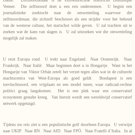
Dame. Zelfmoordenaar is de extreemrechtse historicus Dominique
Venner. Die zelfmoord doet u een reis ondernemen. U begint een
journalistieke zoektocht naar de omwenteling waarvoor die
zelfmoordenaar, die zichzelf beschouwt als een strijder voor het behoud
van de westerse cultuur, het startschot wilde geven. U zal trachten uit te
zoeken wat de kans van slagen is. U zal uitzoeken wie die omwenteling
mogelijk zal maken.
U reist Europa rond. U trekt naar Engeland. Naar Oostenrijk. Naar
Frankrijk. Naar Italië. Maar beginnen doet u in Hongarije. Want in het
Hongarije van Viktor Orbán zetelt het verzet tegen alles wat in de culturele
machtscentra van West-Europa als goed geldt. Boedapest is een
toevluchtsoord, een vrijplaats en een model ineen, waar radicaal-rechtse
politici graag langskomen. Het is een plek waar een conservatief
ecosysteem gestalte kreeg. Van hieruit wordt een wereldwijd conservatief
netwerk opgetuigd.
Tijdens uw reis ziet u een populistische golf doorheen Europa. U verwijst
naar UKIP. Naar RN. Naar AfD. Naar FPÖ. Naar Fratelli d’Italia. In al