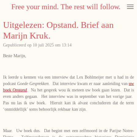
Free your mind. The rest will follow.
Ga
direct
naar
Uitgelezen: Opstand. Brief aan
de
hoofdinhoud
Marijn Kruk.
Gepubliceerd op 10 juli 2025 om 13:14
Beste Marijn,
Ik leerde u kennen via een interview dat Lex Bohlmeijer met u had in de
podcast
Goede Gesprekken
. Dat interview kwam er naar aanleiding van
uw
boek
Opstand
. Na het gesprek wou ik meteen uw boek gaan lezen. Dat is
even anders gegaan. Het interview was in september van het vorige jaar.
Pas nu las ik uw boek. Hieruit kan ik alvast concluderen dat de term
‘onmiddellijk’ soms behoorlijk rekbaar kan zijn.
Maar. Uw boek dus. Dat begint met een zelfmoord in de Parijse Notre-