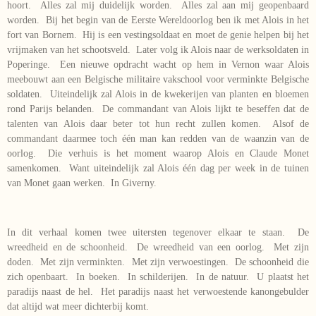
hoort. Alles zal mij duidelijk worden. Alles zal aan mij geopenbaard
worden. Bij het begin van de Eerste Wereldoorlog ben ik met Alois in het
fort van Bornem. Hij is een vestingsoldaat en moet de genie helpen bij het
vrijmaken van het schootsveld. Later volg ik Alois naar de werksoldaten in
Poperinge. Een nieuwe opdracht wacht op hem in Vernon waar Alois
meebouwt aan een Belgische militaire vakschool voor verminkte Belgische
soldaten. Uiteindelijk zal Alois in de kwekerijen van planten en bloemen
rond Parijs belanden. De commandant van Alois lijkt te beseffen dat de
talenten van Alois daar beter tot hun recht zullen komen. Alsof de
commandant daarmee toch één man kan redden van de waanzin van de
oorlog. Die verhuis is het moment waarop Alois en Claude Monet
samenkomen. Want uiteindelijk zal Alois één dag per week in de tuinen
van Monet gaan werken. In Giverny.
In dit verhaal komen twee uitersten tegenover elkaar te staan. De
wreedheid en de schoonheid. De wreedheid van een oorlog. Met zijn
doden. Met zijn verminkten. Met zijn verwoestingen. De schoonheid die
zich openbaart. In boeken. In schilderijen. In de natuur. U plaatst het
paradijs naast de hel. Het paradijs naast het verwoestende kanongebulder
dat altijd wat meer dichterbij komt.