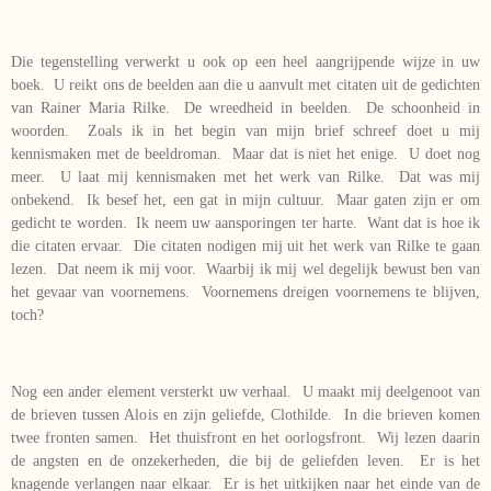
Die tegenstelling verwerkt u ook op een heel aangrijpende wijze in uw
boek. U reikt ons de beelden aan die u aanvult met citaten uit de gedichten
van Rainer Maria Rilke. De wreedheid in beelden. De schoonheid in
woorden. Zoals ik in het begin van mijn brief schreef doet u mij
kennismaken met de beeldroman. Maar dat is niet het enige. U doet nog
meer. U laat mij kennismaken met het werk van Rilke. Dat was mij
onbekend. Ik besef het, een gat in mijn cultuur. Maar gaten zijn er om
gedicht te worden. Ik neem uw aansporingen ter harte. Want dat is hoe ik
die citaten ervaar. Die citaten nodigen mij uit het werk van Rilke te gaan
lezen. Dat neem ik mij voor. Waarbij ik mij wel degelijk bewust ben van
het gevaar van voornemens. Voornemens dreigen voornemens te blijven,
toch?
Nog een ander element versterkt uw verhaal. U maakt mij deelgenoot van
de brieven tussen Alois en zijn geliefde, Clothilde. In die brieven komen
twee fronten samen. Het thuisfront en het oorlogsfront. Wij lezen daarin
de angsten en de onzekerheden, die bij de geliefden leven. Er is het
knagende verlangen naar elkaar. Er is het uitkijken naar het einde van de