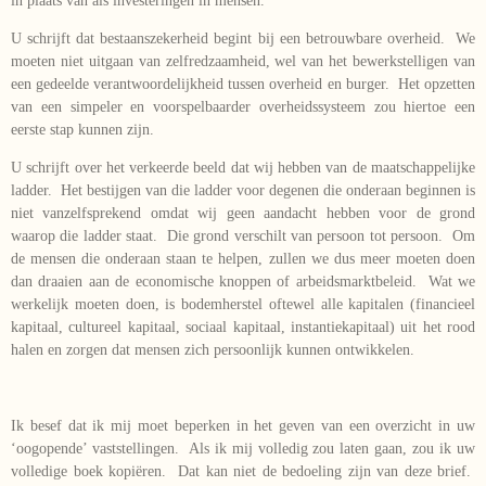
in plaats van als investeringen in mensen.
U schrijft dat bestaanszekerheid begint bij een betrouwbare overheid. We
moeten niet uitgaan van zelfredzaamheid, wel van het bewerkstelligen van
een gedeelde verantwoordelijkheid tussen overheid en burger. Het opzetten
van een simpeler en voorspelbaarder overheidssysteem zou hiertoe een
eerste stap kunnen zijn.
U schrijft over het verkeerde beeld dat wij hebben van de maatschappelijke
ladder. Het bestijgen van die ladder voor degenen die onderaan beginnen is
niet vanzelfsprekend omdat wij geen aandacht hebben voor de grond
waarop die ladder staat. Die grond verschilt van persoon tot persoon. Om
de mensen die onderaan staan te helpen, zullen we dus meer moeten doen
dan draaien aan de economische knoppen of arbeidsmarktbeleid. Wat we
werkelijk moeten doen, is bodemherstel oftewel alle kapitalen (financieel
kapitaal, cultureel kapitaal, sociaal kapitaal, instantiekapitaal) uit het rood
halen en zorgen dat mensen zich persoonlijk kunnen ontwikkelen.
Ik besef dat ik mij moet beperken in het geven van een overzicht in uw
‘oogopende’ vaststellingen. Als ik mij volledig zou laten gaan, zou ik uw
volledige boek kopiëren. Dat kan niet de bedoeling zijn van deze brief.