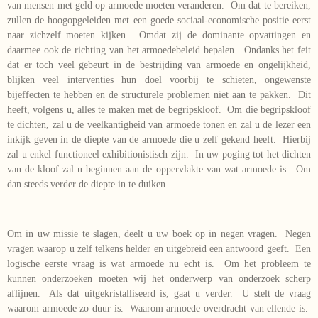
van mensen met geld op armoede moeten veranderen. Om dat te bereiken,
zullen de hoogopgeleiden met een goede sociaal-economische positie eerst
naar zichzelf moeten kijken. Omdat zij de dominante opvattingen en
daarmee ook de richting van het armoedebeleid bepalen. Ondanks het feit
dat er toch veel gebeurt in de bestrijding van armoede en ongelijkheid,
blijken veel interventies hun doel voorbij te schieten, ongewenste
bijeffecten te hebben en de structurele problemen niet aan te pakken. Dit
heeft, volgens u, alles te maken met de begripskloof. Om die begripskloof
te dichten, zal u de veelkantigheid van armoede tonen en zal u de lezer een
inkijk geven in de diepte van de armoede die u zelf gekend heeft. Hierbij
zal u enkel functioneel exhibitionistisch zijn. In uw poging tot het dichten
van de kloof zal u beginnen aan de oppervlakte van wat armoede is. Om
dan steeds verder de diepte in te duiken.
Om in uw missie te slagen, deelt u uw boek op in negen vragen. Negen
vragen waarop u zelf telkens helder en uitgebreid een antwoord geeft. Een
logische eerste vraag is wat armoede nu echt is. Om het probleem te
kunnen onderzoeken moeten wij het onderwerp van onderzoek scherp
aflijnen. Als dat uitgekristalliseerd is, gaat u verder. U stelt de vraag
waarom armoede zo duur is. Waarom armoede overdracht van ellende is.