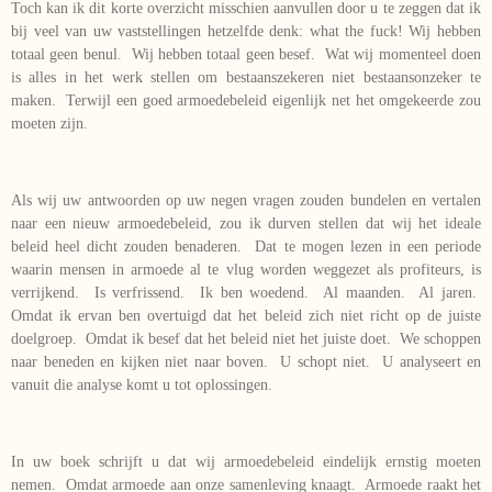
Toch kan ik dit korte overzicht misschien aanvullen door u te zeggen dat ik
bij veel van uw vaststellingen hetzelfde denk: what the fuck! Wij hebben
totaal geen benul. Wij hebben totaal geen besef. Wat wij momenteel doen
is alles in het werk stellen om bestaanszekeren niet bestaansonzeker te
maken. Terwijl een goed armoedebeleid eigenlijk net het omgekeerde zou
moeten zijn.
Als wij uw antwoorden op uw negen vragen zouden bundelen en vertalen
naar een nieuw armoedebeleid, zou ik durven stellen dat wij het ideale
beleid heel dicht zouden benaderen. Dat te mogen lezen in een periode
waarin mensen in armoede al te vlug worden weggezet als profiteurs, is
verrijkend. Is verfrissend. Ik ben woedend. Al maanden. Al jaren.
Omdat ik ervan ben overtuigd dat het beleid zich niet richt op de juiste
doelgroep. Omdat ik besef dat het beleid niet het juiste doet. We schoppen
naar beneden en kijken niet naar boven. U schopt niet. U analyseert en
vanuit die analyse komt u tot oplossingen.
In uw boek schrijft u dat wij armoedebeleid eindelijk ernstig moeten
nemen. Omdat armoede aan onze samenleving knaagt. Armoede raakt het