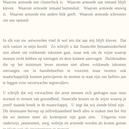
Waarom armoede een clusterfuck is. Waarom armoede aan iemand blijft
kleven. Waarom armoede iemand buitensluit. Waarom armoede eeuwig
is. Waarom armoede een andere blik geeft. Waarom armoede schreeuwt
om een opstand.
In elk van uw antwoorden vind ik wel iets dat aan mij blijft kleven. Dat
zich vastzet in mijn hoofd. Zo schrijft u dat financiële bestaanszekerheid
niet alleen om voldoende inkomen gaat, maar ook om de wijze waarop
mensen recht hebben op toeslagen en deze kunnen aanvragen. Huishoudens
die op het minimum leven moeten niet alleen voldoende inkomen
ontvangen om in basisbehoeften te voorzien maar moeten ook
maatschappelijk kunnen participeren én moeten in staat zijn om buffers aan
te leggen voor onverwachte tegenvallers.
U schrijft dat wij verwachten dat arme mensen zich gedragen naar onze
normen in termen van gezondheid, financiële keuzes en de wijze waarop je
jezelf staande houdt in de maatschappij. U zegt dat wij ziende blind zijn.
Dit dominante beroep op zelfredzaamheid heeft alles te maken met het feit
dat we mensen meer als kostenpost zijn gaan zien. Uitgaven voor
onderwijs, pensioenen, zorg, welzijn en armoede worden als kosten gezien