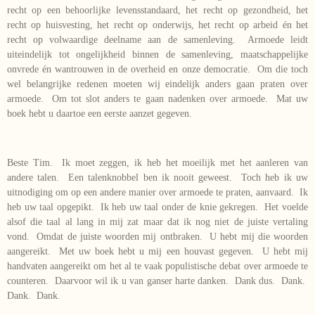
recht op een behoorlijke levensstandaard, het recht op gezondheid, het
recht op huisvesting, het recht op onderwijs, het recht op arbeid én het
recht op volwaardige deelname aan de samenleving. Armoede leidt
uiteindelijk tot ongelijkheid binnen de samenleving, maatschappelijke
onvrede én wantrouwen in de overheid en onze democratie. Om die toch
wel belangrijke redenen moeten wij eindelijk anders gaan praten over
armoede. Om tot slot anders te gaan nadenken over armoede. Mat uw
boek hebt u daartoe een eerste aanzet gegeven.
Beste Tim. Ik moet zeggen, ik heb het moeilijk met het aanleren van
andere talen. Een talenknobbel ben ik nooit geweest. Toch heb ik uw
uitnodiging om op een andere manier over armoede te praten, aanvaard. Ik
heb uw taal opgepikt. Ik heb uw taal onder de knie gekregen. Het voelde
alsof die taal al lang in mij zat maar dat ik nog niet de juiste vertaling
vond. Omdat de juiste woorden mij ontbraken. U hebt mij die woorden
aangereikt. Met uw boek hebt u mij een houvast gegeven. U hebt mij
handvaten aangereikt om het al te vaak populistische debat over armoede te
counteren. Daarvoor wil ik u van ganser harte danken. Dank dus. Dank.
Dank. Dank.