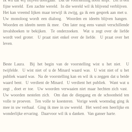
Ik wil dat wij blijven doorgaan. Dat de voorstelling nooit stopt. Dit is een
fijne wereld. Een zachte wereld. In die wereld wil ik blijvend verblijven.
Het kan vreemd lijken maar terwijl ik zwijg, ga ik een gesprek aan met u.
Uw monoloog wordt een dialoog. Woorden en ideeën blijven hangen.
Woorden en ideeën neem ik mee. Om later nog eens vanuit verschillende
invalshoeken te bekijken. Te onderzoeken. Wat u zegt over de liefde
wordt veel groter. U praat niet enkel over de liefde. U praat over het
leven.
Beste Laura. Bij het begin van de voorstelling wist u het niet. U
twijfelde. U wist niet of u de Minard waard was. U wist niet of u het
publiek waard was. Na de voorstelling kan en wil ik u zeggen dat u beide
waard bent. U verdient de Minard. U verdient het publiek. Want wat u
zegt , doet er toe. Uw woorden verwaaien niet maar hechten zich vast.
Uw woorden nestelen zich. Om dan de diepgang en de schoonheid ten
volle te proeven. Ten volle te koesteren. Vorige week woensdag ging ik
mee in uw verhaal. Ging ik mee in uw wereld. Het werd een heerlijke en
wonderlijke ervaring. Daarvoor wil ik u danken. Van ganser harte.