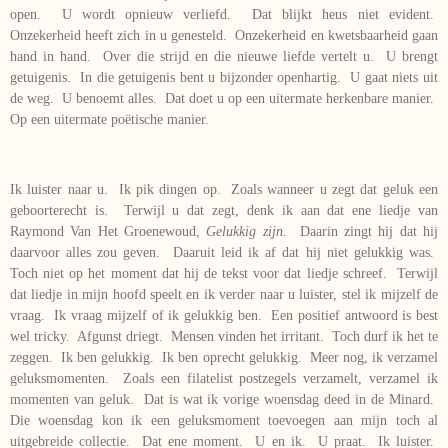
open. U wordt opnieuw verliefd. Dat blijkt heus niet evident.
Onzekerheid heeft zich in u genesteld. Onzekerheid en kwetsbaarheid gaan
hand in hand. Over die strijd en die nieuwe liefde vertelt u. U brengt
getuigenis. In die getuigenis bent u bijzonder openhartig. U gaat niets uit
de weg. U benoemt alles. Dat doet u op een uitermate herkenbare manier.
Op een uitermate poëtische manier.
Ik luister naar u. Ik pik dingen op. Zoals wanneer u zegt dat geluk een
geboorterecht is. Terwijl u dat zegt, denk ik aan dat ene liedje van
Raymond Van Het Groenewoud,
Gelukkig zijn
. Daarin zingt hij dat hij
daarvoor alles zou geven. Daaruit leid ik af dat hij niet gelukkig was.
Toch niet op het moment dat hij de tekst voor dat liedje schreef. Terwijl
dat liedje in mijn hoofd speelt en ik verder naar u luister, stel ik mijzelf de
vraag. Ik vraag mijzelf of ik gelukkig ben. Een positief antwoord is best
wel tricky. Afgunst driegt. Mensen vinden het irritant. Toch durf ik het te
zeggen. Ik ben gelukkig. Ik ben oprecht gelukkig. Meer nog, ik verzamel
geluksmomenten. Zoals een filatelist postzegels verzamelt, verzamel ik
momenten van geluk. Dat is wat ik vorige woensdag deed in de Minard.
Die woensdag kon ik een geluksmoment toevoegen aan mijn toch al
uitgebreide collectie. Dat ene moment. U en ik. U praat. Ik luister.