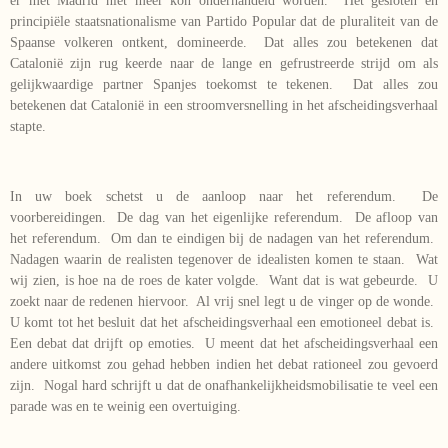
er met Madrid niet meer kon onderhandeld worden. Het gesloten en
principiële staatsnationalisme van Partido Popular dat de pluraliteit van de
Spaanse volkeren ontkent, domineerde. Dat alles zou betekenen dat
Catalonië zijn rug keerde naar de lange en gefrustreerde strijd om als
gelijkwaardige partner Spanjes toekomst te tekenen. Dat alles zou
betekenen dat Catalonië in een stroomversnelling in het afscheidingsverhaal
stapte.
In uw boek schetst u de aanloop naar het referendum. De
voorbereidingen. De dag van het eigenlijke referendum. De afloop van
het referendum. Om dan te eindigen bij de nadagen van het referendum.
Nadagen waarin de realisten tegenover de idealisten komen te staan. Wat
wij zien, is hoe na de roes de kater volgde. Want dat is wat gebeurde. U
zoekt naar de redenen hiervoor. Al vrij snel legt u de vinger op de wonde.
U komt tot het besluit dat het afscheidingsverhaal een emotioneel debat is.
Een debat dat drijft op emoties. U meent dat het afscheidingsverhaal een
andere uitkomst zou gehad hebben indien het debat rationeel zou gevoerd
zijn. Nogal hard schrijft u dat de onafhankelijkheidsmobilisatie te veel een
parade was en te weinig een overtuiging.