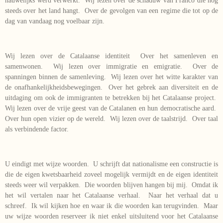
nauwelijks werd verwerkt. Wij lezen over de schaduw van Franco die nog
steeds over het land hangt. Over de gevolgen van een regime die tot op de
dag van vandaag nog voelbaar zijn.
Wij lezen over de Catalaanse identiteit Over het samenleven en
samenwonen. Wij lezen over immigratie en emigratie. Over de
spanningen binnen de samenleving. Wij lezen over het witte karakter van
de onafhankelijkheidsbewegingen. Over het gebrek aan diversiteit en de
uitdaging om ook de immigranten te betrekken bij het Catalaanse project.
Wij lezen over de vrije geest van de Catalanen en hun democratische aard.
Over hun open vizier op de wereld. Wij lezen over de taalstrijd. Over taal
als verbindende factor.
U eindigt met wijze woorden. U schrijft dat nationalisme een constructie is
die de eigen kwetsbaarheid zoveel mogelijk vermijdt en de eigen identiteit
steeds weer wil verpakken. Die woorden blijven hangen bij mij. Omdat ik
het wil vertalen naar het Catalaanse verhaal. Naar het verhaal dat u
schreef. Ik wil kijken hoe en waar ik die woorden kan terugvinden. Maar
uw wijze woorden reserveer ik niet enkel uitsluitend voor het Catalaanse