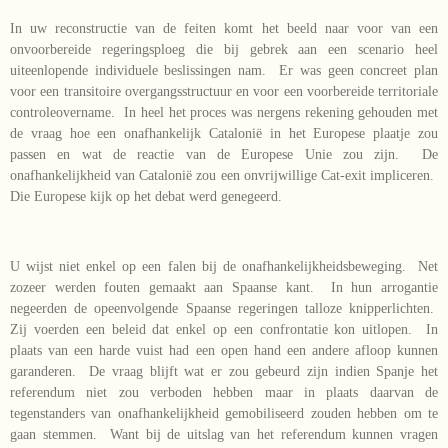
In uw reconstructie van de feiten komt het beeld naar voor van een
onvoorbereide regeringsploeg die bij gebrek aan een scenario heel
uiteenlopende individuele beslissingen nam. Er was geen concreet plan
voor een transitoire overgangsstructuur en voor een voorbereide territoriale
controleovername. In heel het proces was nergens rekening gehouden met
de vraag hoe een onafhankelijk Catalonië in het Europese plaatje zou
passen en wat de reactie van de Europese Unie zou zijn. De
onafhankelijkheid van Catalonië zou een onvrijwillige Cat-exit impliceren.
Die Europese kijk op het debat werd genegeerd.
U wijst niet enkel op een falen bij de onafhankelijkheidsbeweging. Net
zozeer werden fouten gemaakt aan Spaanse kant. In hun arrogantie
negeerden de opeenvolgende Spaanse regeringen talloze knipperlichten.
Zij voerden een beleid dat enkel op een confrontatie kon uitlopen. In
plaats van een harde vuist had een open hand een andere afloop kunnen
garanderen. De vraag blijft wat er zou gebeurd zijn indien Spanje het
referendum niet zou verboden hebben maar in plaats daarvan de
tegenstanders van onafhankelijkheid gemobiliseerd zouden hebben om te
gaan stemmen. Want bij de uitslag van het referendum kunnen vragen