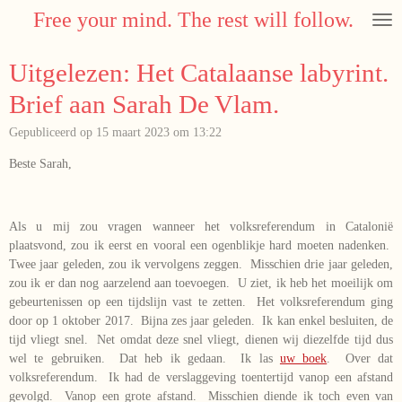
Free your mind. The rest will follow.
Ga
direct
naar
Uitgelezen: Het Catalaanse labyrint.
de
hoofdinhoud
Brief aan Sarah De Vlam.
Gepubliceerd op 15 maart 2023 om 13:22
Beste Sarah,
Als u mij zou vragen wanneer het volksreferendum in Catalonië
plaatsvond, zou ik eerst en vooral een ogenblikje hard moeten nadenken.
Twee jaar geleden, zou ik vervolgens zeggen. Misschien drie jaar geleden,
zou ik er dan nog aarzelend aan toevoegen. U ziet, ik heb het moeilijk om
gebeurtenissen op een tijdslijn vast te zetten. Het volksreferendum ging
door op 1 oktober 2017. Bijna zes jaar geleden. Ik kan enkel besluiten, de
tijd vliegt snel. Net omdat deze snel vliegt, dienen wij diezelfde tijd dus
wel te gebruiken. Dat heb ik gedaan. Ik las
uw boek
. Over dat
volksreferendum. Ik had de verslaggeving toentertijd vanop een afstand
gevolgd. Vanop een grote afstand. Misschien diende ik toch even van