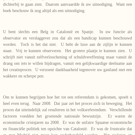
dichterbij te gaan zien. Daarom aanvaardde ik uw uitnodiging. Want een
boek beschouw ik nog altijd als een uitnodiging.
U bent slechts een Belg in Catalonië en Spanje. In uw functie als
observator en verslaggever zou dat als een handicap kunnen beschouwd
worden. Toch is het dat niet. U hebt de luxe aan de zijlijn te kunnen
staan. Vrij te kunnen observeren. Het grotere plaatje te kunnen zien. U
schrijft niet vanuit zelfverloochening of schuldvereffening maar vanuit de
drang om iets te willen bijdragen, vanuit een gelijkwaardige deelname aan
het creatieproces. U verzoent dankbaarheid tegenover uw gastland met een
wakkere en scherpe pen.
Om te kunnen begrijpen hoe het tot een referendum is gekomen, spoelt u
heel even terug. Naar 2008. Dat jaar zet het proces zich in beweging. Het
proces dat uiteindelijk zal resulteren in het volksreferendum. Verschillende
factoren voedden het groeiende nationale bewustzijn. Er waren de
economische crisisjaren na 2008. Er was de unfaire Spaanse economische
en financiële politiek ten opzichte van Catalonië. Er was de frustratie dat