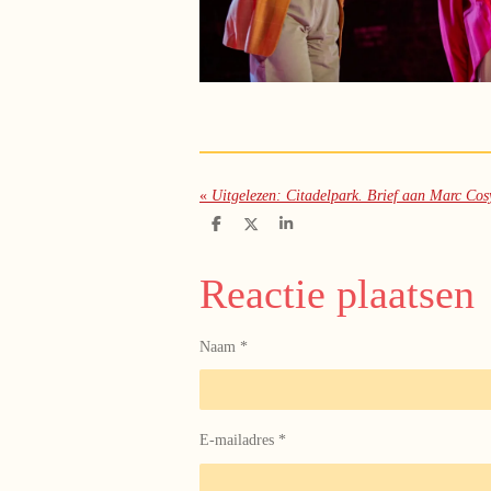
«
Uitgelezen: Citadelpark. Brief aan Marc Cos
D
D
S
e
e
h
l
e
a
e
l
r
Reactie plaatsen
n
e
Naam *
E-mailadres *