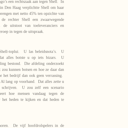
o’s een rechtszaak aan tegen Shell. In
in Den Haag verplichtte Shell om haar
brengen met netto 45% ten opzichte van
 de rechter Shell een zwaarwegende
n de uitstoot van toeleveranciers en
roep in tegen de uitspraak.
Shell-toplui. U las beleidsnota’s. U
dat alles botste u op iets bizars. U
eling bestond. Die afdeling onderzoekt
t zou kunnen botsen en hoe ze daar dan
 het bedrijf dan ook geen verrassing.
 Al lang op voorhand. Dat alles zette u
 schrijven. U zou zelf een scenario
seert hoe mensen vandaag tegen de
r het heden te kijken en dat heden te
horen. De vijf hoofdrolspelers in de