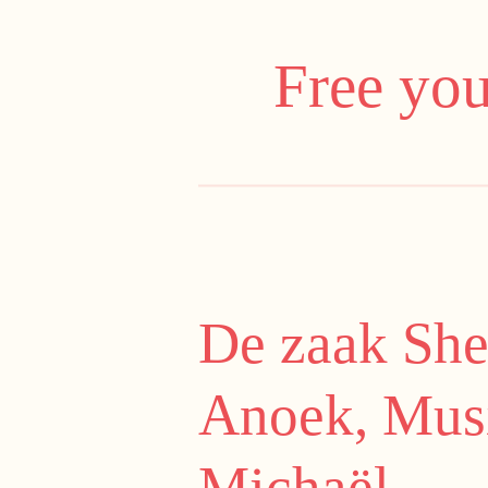
Ga
direct
Free you
naar
de
hoofdinhoud
De zaak Shel
Anoek, Musi
Michaël.