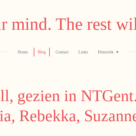
r mind. The rest wil
Home
Blog
Contact
Links
Historiek
l, gezien in NTGent.
a, Rebekka, Suzann