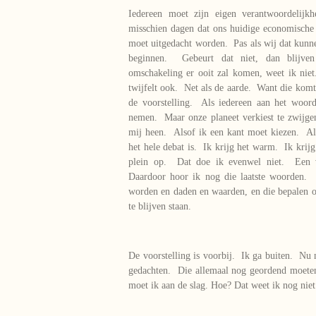
Iedereen moet zijn eigen verantwoordelij
misschien dagen dat ons huidige economische
moet uitgedacht worden. Pas als wij dat kunne
beginnen. Gebeurt dat niet, dan blijv
omschakeling er ooit zal komen, weet ik nie
twijfelt ook. Net als de aarde. Want die kom
de voorstelling. Als iedereen aan het woor
nemen. Maar onze planeet verkiest te zwijge
mij heen. Alsof ik een kant moet kiezen. Al
het hele debat is. Ik krijg het warm. Ik krijg
plein op. Dat doe ik evenwel niet. Een v
Daardoor hoor ik nog die laatste woorden.
worden en daden en waarden, en die bepalen on
te blijven staan.
De voorstelling is voorbij. Ik ga buiten. Nu
gedachten. Die allemaal nog geordend moet
moet ik aan de slag. Hoe? Dat weet ik nog nie