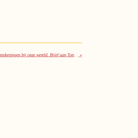
Uitgelezen: Tegen de tijd - Kanttekeningen bij onze wereld. Brief aan Ton Lemaire.
»