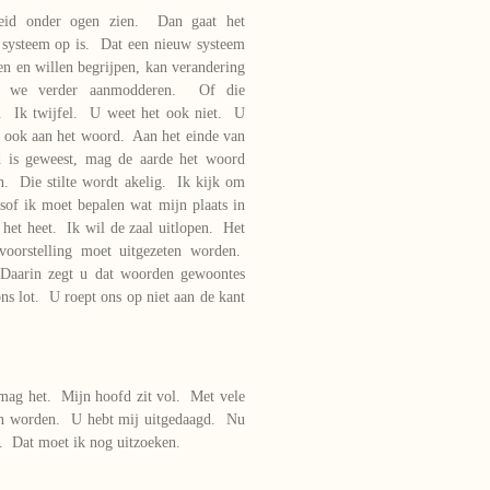
kheid onder ogen zien. Dan gaat het
 systeem op is. Dat een nieuw systeem
n en willen begrijpen, kan verandering
en we verder aanmodderen. Of die
t. Ik twijfel. U weet het ook niet. U
t ook aan het woord. Aan het einde van
d is geweest, mag de aarde het woord
n. Die stilte wordt akelig. Ik kijk om
sof ik moet bepalen wat mijn plaats in
 het heet. Ik wil de zaal uitlopen. Het
oorstelling moet uitgezeten worden.
 Daarin zegt u dat woorden gewoontes
s lot. U roept ons op niet aan de kant
 mag het. Mijn hoofd zit vol. Met vele
en worden. U hebt mij uitgedaagd. Nu
t. Dat moet ik nog uitzoeken.