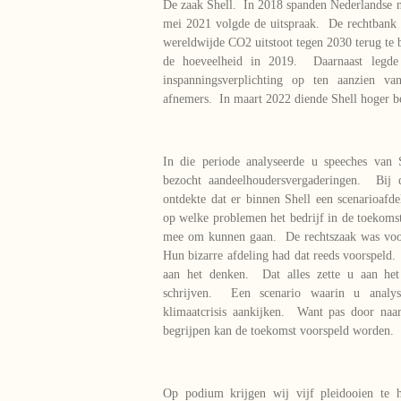
De zaak Shell. In 2018 spanden Nederlandse ng
mei 2021 volgde de uitspraak. De rechtbank 
wereldwijde CO2 uitstoot tegen 2030 terug te 
de hoeveelheid in 2019. Daarnaast legde
inspanningsverplichting op ten aanzien va
afnemers. In maart 2022 diende Shell hoger be
In die periode analyseerde u speeches van 
bezocht aandeelhoudersvergaderingen. Bij 
ontdekte dat er binnen Shell een scenarioafd
op welke problemen het bedrijf in de toekoms
mee om kunnen gaan. De rechtszaak was voor
Hun bizarre afdeling had dat reeds voorspeld.
aan het denken. Dat alles zette u aan het
schrijven. Een scenario waarin u analy
klimaatcrisis aankijken. Want pas door naa
begrijpen kan de toekomst voorspeld worden.
Op podium krijgen wij vijf pleidooien te 