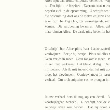
Alice lijdt aan frontotemporale dementie. Wij
is. Dat lijkt u te beseffen. Daarom staat u e
beperkt zich in de opsomming. U schrijft e
die opsomming doet ons de ziekte enigszins be
voor op The Big One, de vernietigende reuz
komen. Die aardbeving kwam er. Alleen gebe
maar binnen Alice. De aarde ging beven in he
U schrijft hoe Alice plots haar laatste woor
verdwijnen. Beetje bij beetje. Plots zal alles
Geen verleden meer. Geen toekomst meer. Plot
in een mist verkeren. Het klinkt akelig. Dat 
mij betrek. Als ik mij inbeeld dat het mij z
moet het wegduwen. Opnieuw moet ik terug 
verhaal. Om toch enigszins rust te brengen in
In uw verhaal bots ik nog op een detail. 
voorbijgegaan worden. U schrijft hoe de ec
eeuwige leven zou hebben. Dat zij nooit 