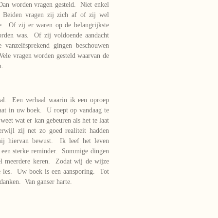
 Dan worden vragen gesteld. Niet enkel
Beiden vragen zij zich af of zij wel
e. Of zij er waren op de belangrijkste
orden was. Of zij voldoende aandacht
te vanzelfsprekend gingen beschouwen
Vele vragen worden gesteld waarvan de
n.
aal. Een verhaal waarin ik een oproep
staat in uw boek. U roept op vandaag te
weet wat er kan gebeuren als het te laat
wijl zij net zo goed realiteit hadden
j hiervan bewust. Ik leef het leven
 een sterke reminder. Sommige dingen
l meerdere keren. Zodat wij de wijze
e les. Uw boek is een aansporing. Tot
 danken. Van ganser harte.