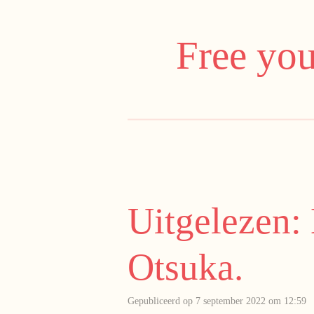
Ga
direct
Free you
naar
de
hoofdinhoud
Uitgelezen:
Otsuka.
Gepubliceerd op 7 september 2022 om 12:59