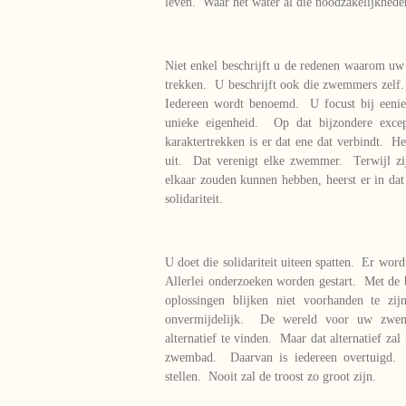
leven. Waar het water al die noodzakelijkhede
Niet enkel beschrijft u de redenen waarom u
trekken. U beschrijft ook die zwemmers zelf
Iedereen wordt benoemd. U focust bij eenie
unieke eigenheid. Op dat bijzondere excep
karaktertrekken is er dat ene dat verbindt. 
uit. Dat verenigt elke zwemmer. Terwijl zi
elkaar zouden kunnen hebben, heerst er in d
solidariteit.
U doet die solidariteit uiteen spatten. Er wor
Allerlei onderzoeken worden gestart. Met de 
oplossingen blijken niet voorhanden te z
onvermijdelijk. De wereld voor uw zwemm
alternatief te vinden. Maar dat alternatief zal
zwembad. Daarvan is iedereen overtuigd. 
stellen. Nooit zal de troost zo groot zijn.