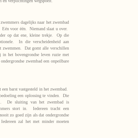
n en verplichtingen wegspoelt.
w zwemmers dagelijks naar het zwembad
. Eén voor één. Niemand slaat u over.
der op dat ene, kleine trekje. Op die
tionele. In die verscheidenheid aan
Het zwemmen. Dat gomt alle verschillen
j in het bovengrondse leven ruzie met
at ondergrondse zwembad een onpeilbare
dt een barst vastgesteld in het zwembad.
bedoeling een oplossing te vinden. Die
ijn. De sluiting van het zwembad is
ers stort in. Iedereen tracht een
 nooit zo goed zijn als dat ondergrondse
Iedereen zal het met minder moeten