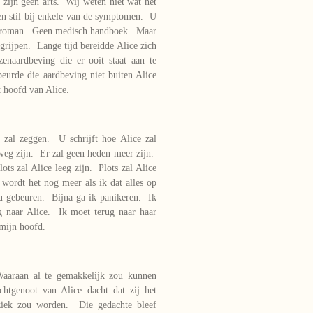
 zijn geen arts. Wij weten niet wat het
ven stil bij enkele van de symptomen. U
en roman. Geen medisch handboek. Maar
grijpen. Lange tijd bereidde Alice zich
enaardbeving die er ooit staat aan te
urde die aardbeving niet buiten Alice
t hoofd van Alice.
d zal zeggen. U schrijft hoe Alice zal
 weg zijn. Er zal geen heden meer zijn.
s zal Alice leeg zijn. Plots zal Alice
wordt het nog meer als ik dat alles op
ou gebeuren. Bijna ga ik panikeren. Ik
naar Alice. Ik moet terug naar haar
 mijn hoofd.
Waaraan al te gemakkelijk zou kunnen
htgenoot van Alice dacht dat zij het
ziek zou worden. Die gedachte bleef