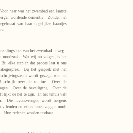
 Voor haar was het zwembad een laatste
ds erger wordende dementie. Zonder het
gelmaat van haar dagelijkse baantjes
aos.
e reddingsboei van het zwembad is weg.
n noodzaak. Wat wij nu volgen, is het
Bij elke stap in dat proces laat u ons
takegesprek. Bij het gesprek met het
nschrijvingsteam wordt gezegd wat het
U schrijft over de routine. Over de
lagen. Over de beveiliging. Over de
lijkt de hel te zijn. In het tehuis valt
en. Die levensvreugde wordt nergens
 vrienden en vriendinnen zeggen nooit
en. Hun redenen worden tastbaar.