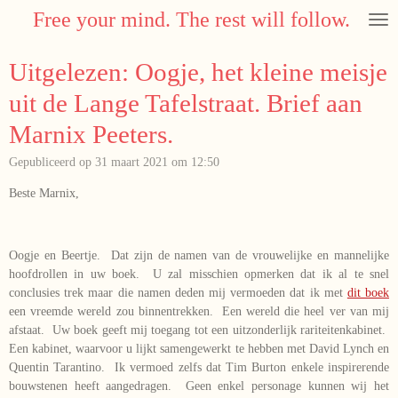
Free your mind. The rest will follow.
Ga
direct
naar
Uitgelezen: Oogje, het kleine meisje
de
hoofdinhoud
uit de Lange Tafelstraat. Brief aan
Marnix Peeters.
Gepubliceerd op 31 maart 2021 om 12:50
Beste Marnix,
Oogje en Beertje. Dat zijn de namen van de vrouwelijke en mannelijke
hoofdrollen in uw boek. U zal misschien opmerken dat ik al te snel
conclusies trek maar die namen deden mij vermoeden dat ik met
dit boek
een vreemde wereld zou binnentrekken. Een wereld die heel ver van mij
afstaat. Uw boek geeft mij toegang tot een uitzonderlijk rariteitenkabinet.
Een kabinet, waarvoor u lijkt samengewerkt te hebben met David Lynch en
Quentin Tarantino. Ik vermoed zelfs dat Tim Burton enkele inspirerende
bouwstenen heeft aangedragen. Geen enkel personage kunnen wij het