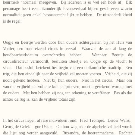
keurmerk ‘normaal’ meegeven. Bij iedereen is er wel een hoek af. Elk
personage heeft een uitzonderlijk levensverhaal bijeen geschreven waarin
normaliteit geen enkel bestaansrecht lijkt te hebben. De uitzonderlijkheid
is de regel.
Oogje en Beertje werden door hun ouders achtergelaten bij het Huis van
Vertier, een rondreizend circus in verval. Waarvan de acts al lang de
houdbaarheidsdatum overschreden hebben. Wanneer Beertje de
circusdirecteur vermoordt, besluiten Beertje en Oogje op de vlucht te
slaan. Dat besluit betekent het begin van een dolkomische roadtrip. Een
trip, die hen eindelijk naar de vrijheid zal moeten voeren. Vrijheid, die zij
nooit gekend hebben. Niet bij hun ouders. Niet in het circus. Maar om
van die vrijheid ten volle te kunnen proeven, moet afgerekend worden met
de ouders. Met hen hebben zij nog een rekening te vereffenen. Pas als dat
achter de rug is, kan de vrijheid totaal zijn.
In het circus liepen al rare individuen rond. Fred Trompet. Leider Weiss.
Georg de Griek. Igor Uskan. Op hun weg naar de algehele vrijheid wordt
die lijst nog verder aangevuld. Ruxandra, de hoerenmadame. Rechter