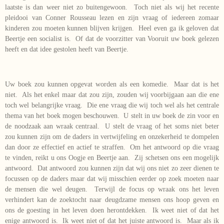
laatste is dan weer niet zo buitengewoon. Toch niet als wij het recente
pleidooi van Conner Rousseau lezen en zijn vraag of iedereen zomaar
kinderen zou moeten kunnen blijven krijgen. Heel even ga ik geloven dat
Beertje een socialist is. Of dat de voorzitter van Vooruit uw boek gelezen
heeft en dat idee gestolen heeft van Beertje.
Uw boek zou kunnen opgevat worden als een komedie. Maar dat is het
niet. Als het enkel maar dat zou zijn, zouden wij voorbijgaan aan die ene
toch wel belangrijke vraag. Die ene vraag die wij toch wel als het centrale
thema van het boek mogen beschouwen. U stelt in uw boek de zin voor en
de noodzaak aan wraak centraal. U stelt de vraag of het soms niet beter
zou kunnen zijn om de daders in vertwijfeling en onzekerheid te dompelen
dan door ze effectief en actief te straffen. Om het antwoord op die vraag
te vinden, reikt u ons Oogje en Beertje aan. Zij schetsen ons een mogelijk
antwoord. Dat antwoord zou kunnen zijn dat wij ons niet zo zeer dienen te
focussen op de daders maar dat wij misschien eerder op zoek moeten naar
de mensen die wel deugen. Terwijl de focus op wraak ons het leven
verhindert kan de zoektocht naar deugdzame mensen ons hoop geven en
ons de goesting in het leven doen herontdekken. Ik weet niet of dat het
enige antwoord is. Ik weet niet of dat het juiste antwoord is. Maar als ik