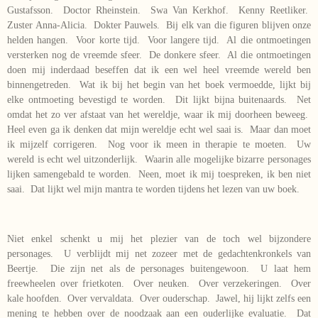
Gustafsson. Doctor Rheinstein. Swa Van Kerkhof. Kenny Reetliker.
Zuster Anna-Alicia. Dokter Pauwels. Bij elk van die figuren blijven onze
helden hangen. Voor korte tijd. Voor langere tijd. Al die ontmoetingen
versterken nog de vreemde sfeer. De donkere sfeer. Al die ontmoetingen
doen mij inderdaad beseffen dat ik een wel heel vreemde wereld ben
binnengetreden. Wat ik bij het begin van het boek vermoedde, lijkt bij
elke ontmoeting bevestigd te worden. Dit lijkt bijna buitenaards. Net
omdat het zo ver afstaat van het wereldje, waar ik mij doorheen beweeg.
Heel even ga ik denken dat mijn wereldje echt wel saai is. Maar dan moet
ik mijzelf corrigeren. Nog voor ik meen in therapie te moeten. Uw
wereld is echt wel uitzonderlijk. Waarin alle mogelijke bizarre personages
lijken samengebald te worden. Neen, moet ik mij toespreken, ik ben niet
saai. Dat lijkt wel mijn mantra te worden tijdens het lezen van uw boek.
Niet enkel schenkt u mij het plezier van de toch wel bijzondere
personages. U verblijdt mij net zozeer met de gedachtenkronkels van
Beertje. Die zijn net als de personages buitengewoon. U laat hem
freewheelen over frietkoten. Over neuken. Over verzekeringen. Over
kale hoofden. Over vervaldata. Over ouderschap. Jawel, hij lijkt zelfs een
mening te hebben over de noodzaak aan een ouderlijke evaluatie. Dat