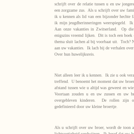
schrijft over de relatie tussen u en uw jonger
een zorgzame zus. Als u schrijft over uw fami
ik u kennen als lid van een bijzonder hechte 
ik mijn jeugdherinneringen weerspiegeld. Ik
Aan onze vakanties in Zwitserland. Op di
enigszins vreemd lijken. Dit is toch een boek
thema sluit lachen al bij voorbaat uit. Toch? 
aan uw vakanties. Ik lach bij de verhalen ove
Over hun huwelijksreis.
Niet alleen leer ik u kennen. Ik zie u ook ver
treffend. U benoemt het moment dat uw broer
afstand tussen wie u altijd was geweest en w
Voortaan zouden u en uw zussen en uw bro
overgebleven kinderen. De rollen zijn o
gedefinieerd door uw kleine broertje.
Als u schrijft over uw broer, wordt de toon 
lichtvoetigheid verdwijnen. Ik besef dat uw b