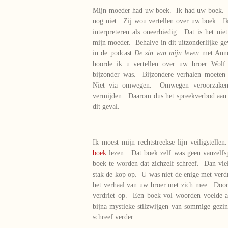
Mijn moeder had uw boek. Ik had uw boek. 
nog niet. Zij wou vertellen over uw boek. I
interpreteren als oneerbiedig. Dat is het nie
mijn moeder. Behalve in dit uitzonderlijke ge
in de podcast
De zin van mijn leven
met Anne
hoorde ik u vertellen over uw broer Wolf
bijzonder was. Bijzondere verhalen moeten 
Niet via omwegen. Omwegen veroorzaken 
vermijden. Daarom dus het spreekverbod aan
dit geval.
Ik moest mijn rechtstreekse lijn veiligstel
boek
lezen. Dat boek zelf was geen vanzelfs
boek te worden dat zichzelf schreef. Dan viel
stak de kop op. U was niet de enige met verdr
het verhaal van uw broer met zich mee. Door o
verdriet op. Een boek vol woorden voelde al
bijna mystieke stilzwijgen van sommige gez
schreef verder.