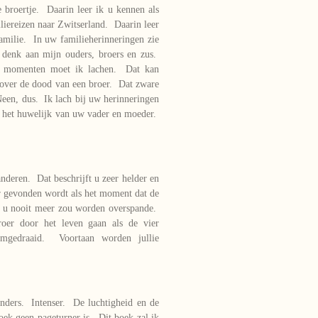
e broertje. Daarin leer ik u kennen als
liereizen naar Zwitserland. Daarin leer
familie. In uw familieherinneringen zie
 denk aan mijn ouders, broers en zus.
e momenten moet ik lachen. Dat kan
 over de dood van een broer. Dat zware
Neen, dus. Ik lach bij uw herinneringen
r het huwelijk van uw vader en moeder.
anderen. Dat beschrijft u zeer helder en
 gevonden wordt als het moment dat de
ie u nooit meer zou worden overspande.
er door het leven gaan als de vier
mgedraaid. Voortaan worden jullie
anders. Intenser. De luchtigheid en de
oek geen pageturner is. Dit boek zal ik