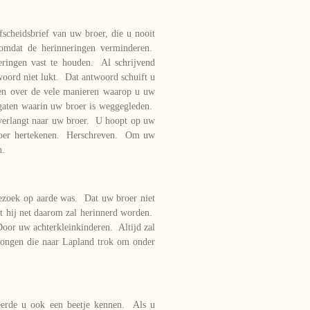
scheidsbrief van uw broer, die u nooit
 omdat de herinneringen verminderen.
ringen vast te houden. Al schrijvend
woord niet lukt. Dat antwoord schuift u
ven over de vele manieren waarop u uw
 gaten waarin uw broer is weggegleden.
verlangt naar uw broer. U hoopt op uw
broer hertekenen. Herschreven. Om uw
n.
sbezoek op aarde was. Dat uw broer niet
t hij net daarom zal herinnerd worden.
or uw achterkleinkinderen. Altijd zal
 jongen die naar Lapland trok om onder
eerde u ook een beetje kennen. Als u