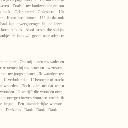
doseren. Zoals u uw kookwekker zet om
 uw boek. Gelimiteerd. Gedoseerd. Uit
nen. Komt hard binnen. U lijkt dat ook
rhaal kan teweegbrengen bij de lezer.
korte stukjes. Alsof tussen die stukjes
 stukjes de kans wil geven naar adem te
en te laten. Om mij tussen uw vader en
e te nemen bij uw broer en uw zussen.
n met uw jongste broer. Ik waardeer uw
. U verhult niks. U benoemt of tracht
en woorden. Toch is het net dat wat u
 woorden. U schrijft die woorden neer.
 die neergeschreven woorden voelde ik
pe leegte. Een uitzonderlijke warmte.
harte. Dank dus. Dank. Dank. Dank.