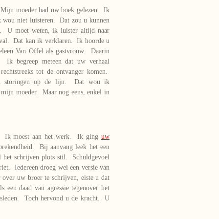
Mijn moeder had uw boek gelezen. Ik
k wou niet luisteren. Dat zou u kunnen
t. U moet weten, ik luister altijd naar
val. Dat kan ik verklaren. Ik hoorde u
leen Van Offel als gastvrouw. Daarin
. Ik begreep meteen dat uw verhaal
rechtstreeks tot de ontvanger komen.
storingen op de lijn. Dat wou ik
 mijn moeder. Maar nog eens, enkel in
len. Ik moest aan het werk. Ik ging
uw
prekendheid. Bij aanvang leek het een
 het schrijven plots stil. Schuldgevoel
iet. Iedereen droeg wel een versie van
ver uw broer te schrijven, eiste u dat
s een daad van agressie tegenover het
insleden. Toch hervond u de kracht. U