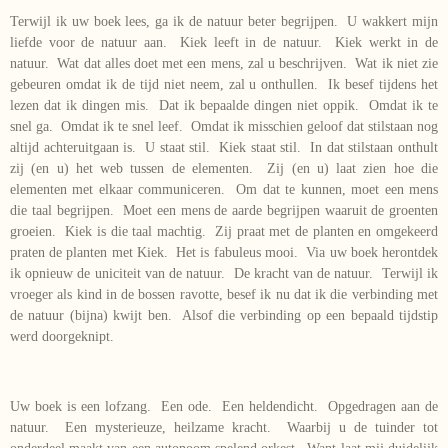
Terwijl ik uw boek lees, ga ik de natuur beter begrijpen. U wakkert mijn
liefde voor de natuur aan. Kiek leeft in de natuur. Kiek werkt in de
natuur. Wat dat alles doet met een mens, zal u beschrijven. Wat ik niet zie
gebeuren omdat ik de tijd niet neem, zal u onthullen. Ik besef tijdens het
lezen dat ik dingen mis. Dat ik bepaalde dingen niet oppik. Omdat ik te
snel ga. Omdat ik te snel leef. Omdat ik misschien geloof dat stilstaan nog
altijd achteruitgaan is. U staat stil. Kiek staat stil. In dat stilstaan onthult
zij (en u) het web tussen de elementen. Zij (en u) laat zien hoe die
elementen met elkaar communiceren. Om dat te kunnen, moet een mens
die taal begrijpen. Moet een mens de aarde begrijpen waaruit de groenten
groeien. Kiek is die taal machtig. Zij praat met de planten en omgekeerd
praten de planten met Kiek. Het is fabuleus mooi. Via uw boek herontdek
ik opnieuw de uniciteit van de natuur. De kracht van de natuur. Terwijl ik
vroeger als kind in de bossen ravotte, besef ik nu dat ik die verbinding met
de natuur (bijna) kwijt ben. Alsof die verbinding op een bepaald tijdstip
werd doorgeknipt.
Uw boek is een lofzang. Een ode. Een heldendicht. Opgedragen aan de
natuur. Een mysterieuze, heilzame kracht. Waarbij u de tuinder tot