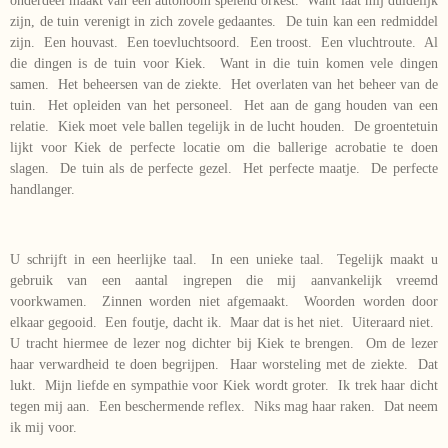
onderdeel maakt van een autonoom spelend orkest. Want laat mij duidelijk
zijn, de tuin verenigt in zich zovele gedaantes. De tuin kan een redmiddel
zijn. Een houvast. Een toevluchtsoord. Een troost. Een vluchtroute. Al
die dingen is de tuin voor Kiek. Want in die tuin komen vele dingen
samen. Het beheersen van de ziekte. Het overlaten van het beheer van de
tuin. Het opleiden van het personeel. Het aan de gang houden van een
relatie. Kiek moet vele ballen tegelijk in de lucht houden. De groentetuin
lijkt voor Kiek de perfecte locatie om die ballerige acrobatie te doen
slagen. De tuin als de perfecte gezel. Het perfecte maatje. De perfecte
handlanger.
U schrijft in een heerlijke taal. In een unieke taal. Tegelijk maakt u
gebruik van een aantal ingrepen die mij aanvankelijk vreemd
voorkwamen. Zinnen worden niet afgemaakt. Woorden worden door
elkaar gegooid. Een foutje, dacht ik. Maar dat is het niet. Uiteraard niet.
U tracht hiermee de lezer nog dichter bij Kiek te brengen. Om de lezer
haar verwardheid te doen begrijpen. Haar worsteling met de ziekte. Dat
lukt. Mijn liefde en sympathie voor Kiek wordt groter. Ik trek haar dicht
tegen mij aan. Een beschermende reflex. Niks mag haar raken. Dat neem
ik mij voor.