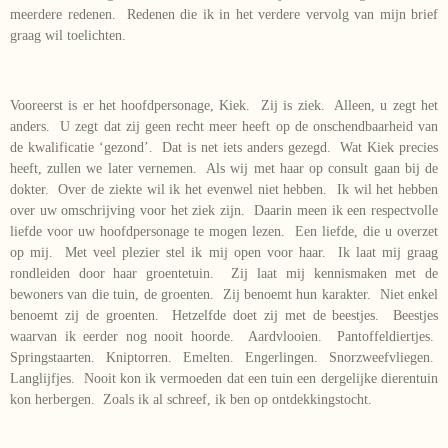
meerdere redenen. Redenen die ik in het verdere vervolg van mijn brief
graag wil toelichten.
Vooreerst is er het hoofdpersonage, Kiek. Zij is ziek. Alleen, u zegt het
anders. U zegt dat zij geen recht meer heeft op de onschendbaarheid van
de kwalificatie ‘gezond’. Dat is net iets anders gezegd. Wat Kiek precies
heeft, zullen we later vernemen. Als wij met haar op consult gaan bij de
dokter. Over de ziekte wil ik het evenwel niet hebben. Ik wil het hebben
over uw omschrijving voor het ziek zijn. Daarin meen ik een respectvolle
liefde voor uw hoofdpersonage te mogen lezen. Een liefde, die u overzet
op mij. Met veel plezier stel ik mij open voor haar. Ik laat mij graag
rondleiden door haar groentetuin. Zij laat mij kennismaken met de
bewoners van die tuin, de groenten. Zij benoemt hun karakter. Niet enkel
benoemt zij de groenten. Hetzelfde doet zij met de beestjes. Beestjes
waarvan ik eerder nog nooit hoorde. Aardvlooien. Pantoffeldiertjes.
Springstaarten. Kniptorren. Emelten. Engerlingen. Snorzweefvliegen.
Langlijfjes. Nooit kon ik vermoeden dat een tuin een dergelijke dierentuin
kon herbergen. Zoals ik al schreef, ik ben op ontdekkingstocht.