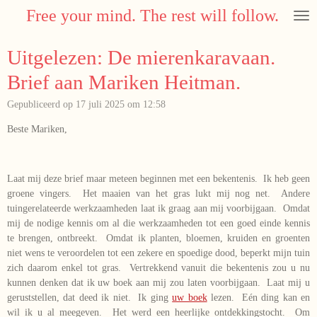
Free your mind. The rest will follow.
Ga
direct
naar
Uitgelezen: De mierenkaravaan.
de
hoofdinhoud
Brief aan Mariken Heitman.
Gepubliceerd op 17 juli 2025 om 12:58
Beste Mariken,
Laat mij deze brief maar meteen beginnen met een bekentenis. Ik heb geen
groene vingers. Het maaien van het gras lukt mij nog net. Andere
tuingerelateerde werkzaamheden laat ik graag aan mij voorbijgaan. Omdat
mij de nodige kennis om al die werkzaamheden tot een goed einde kennis
te brengen, ontbreekt. Omdat ik planten, bloemen, kruiden en groenten
niet wens te veroordelen tot een zekere en spoedige dood, beperkt mijn tuin
zich daarom enkel tot gras. Vertrekkend vanuit die bekentenis zou u nu
kunnen denken dat ik uw boek aan mij zou laten voorbijgaan. Laat mij u
geruststellen, dat deed ik niet. Ik ging
uw boek
lezen. Eén ding kan en
wil ik u al meegeven. Het werd een heerlijke ontdekkingstocht. Om