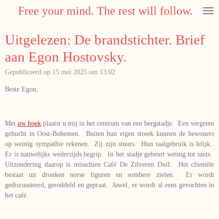
Free your mind. The rest will follow.
Ga
direct
naar
Uitgelezen: De brandstichter. Brief
de
hoofdinhoud
aan Egon Hostovsky.
Gepubliceerd op 15 mei 2025 om 13:02
Beste Egon,
Met
uw boek
plaatst u mij in het centrum van een bergstadje. Een vergeten
gehucht in Oost-Bohemen. Buiten hun eigen streek kunnen de bewoners
op weinig sympathie rekenen. Zij zijn stuurs. Hun taalgebruik is lelijk.
Er is nauwelijks wederzijds begrip. In het stadje gebeurt weinig tot niets.
Uitzondering daarop is misschien Café De Zilveren Duif. Het clientèle
bestaat uit dronken norse figuren en sombere zielen. Er wordt
gediscussieerd, geroddeld en gepraat. Jawel, er wordt al eens gevochten in
het café.