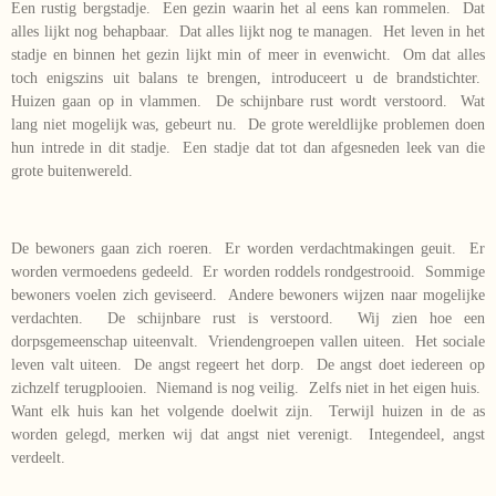
Een rustig bergstadje. Een gezin waarin het al eens kan rommelen. Dat
alles lijkt nog behapbaar. Dat alles lijkt nog te managen. Het leven in het
stadje en binnen het gezin lijkt min of meer in evenwicht. Om dat alles
toch enigszins uit balans te brengen, introduceert u de brandstichter.
Huizen gaan op in vlammen. De schijnbare rust wordt verstoord. Wat
lang niet mogelijk was, gebeurt nu. De grote wereldlijke problemen doen
hun intrede in dit stadje. Een stadje dat tot dan afgesneden leek van die
grote buitenwereld.
De bewoners gaan zich roeren. Er worden verdachtmakingen geuit. Er
worden vermoedens gedeeld. Er worden roddels rondgestrooid. Sommige
bewoners voelen zich geviseerd. Andere bewoners wijzen naar mogelijke
verdachten. De schijnbare rust is verstoord. Wij zien hoe een
dorpsgemeenschap uiteenvalt. Vriendengroepen vallen uiteen. Het sociale
leven valt uiteen. De angst regeert het dorp. De angst doet iedereen op
zichzelf terugplooien. Niemand is nog veilig. Zelfs niet in het eigen huis.
Want elk huis kan het volgende doelwit zijn. Terwijl huizen in de as
worden gelegd, merken wij dat angst niet verenigt. Integendeel, angst
verdeelt.